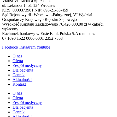
Vratislavia Medica Sp. z o .o.
ul. Lekarska 1, 51-134 Wrocław
KRS: 0000373981 NIP: 898-21-83-459
Sąd Rejonowy dla Wrocławia-Fabrycznej, VI Wydział
Gospodarczy Krajowego Rejestru Sądowego
Wysokość Kapitału Zakładowego 76.420.000,00 zł w całości
wpłacony
Rachunek bankowy w Erste Bank Polska S.A o numerze:
67 1090 1522 0000 0001 2352 7868
Facebook
Instagram
Youtube
O nas
Oferta
Zespół medyczny
Dla pacjenta
Cennik
Aktualności
Kontakt
O nas
Oferta
Zespół medyczny
Dla pacjenta
Cennik
Aktualności