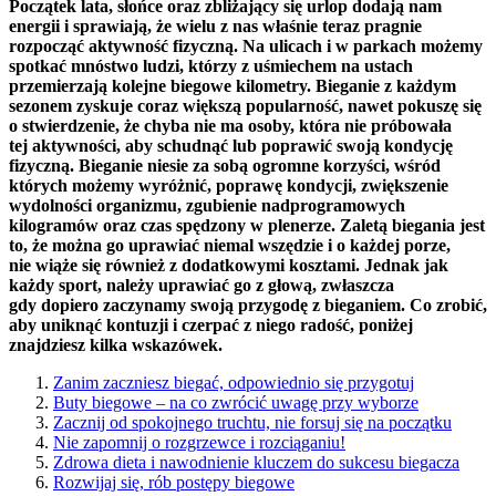
Początek lata, słońce oraz zbliżający się urlop dodają nam
energii i sprawiają, że wielu z nas właśnie teraz pragnie
rozpocząć aktywność fizyczną. Na ulicach i w parkach możemy
spotkać mnóstwo ludzi, którzy z uśmiechem na ustach
przemierzają kolejne biegowe kilometry. Bieganie z każdym
sezonem zyskuje coraz większą popularność, nawet pokuszę się
o stwierdzenie, że chyba nie ma osoby, która nie próbowała
tej aktywności, aby schudnąć lub poprawić swoją kondycję
fizyczną. Bieganie niesie za sobą ogromne korzyści, wśród
których możemy wyróżnić, poprawę kondycji, zwiększenie
wydolności organizmu, zgubienie nadprogramowych
kilogramów oraz czas spędzony w plenerze. Zaletą biegania jest
to, że można go uprawiać niemal wszędzie i o każdej porze,
nie wiąże się również z dodatkowymi kosztami. Jednak jak
każdy sport, należy uprawiać go z głową, zwłaszcza
gdy dopiero zaczynamy swoją przygodę z bieganiem. Co zrobić,
aby uniknąć kontuzji i czerpać z niego radość, poniżej
znajdziesz kilka wskazówek.
Zanim zaczniesz biegać, odpowiednio się przygotuj
Buty biegowe – na co zwrócić uwagę przy wyborze
Zacznij od spokojnego truchtu, nie forsuj się na początku
Nie zapomnij o rozgrzewce i rozciąganiu!
Zdrowa dieta i nawodnienie kluczem do sukcesu biegacza
Rozwijaj się, rób postępy biegowe