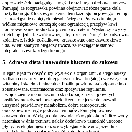
doprowadzić do naciągnięcia mięśni oraz innych drobnych urazów.
Pamiętaj, że rozgrzewka powinna obejmować różne partie ciała,
nie tylko nogi. Kluczowym elementem każdego biegowego treningu
jest rozciąganie napiętych mięśni i ścięgien. Podczas treningu
włókna mięśniowe kurczą się oraz ograniczają przepływ krwi
i odprowadzanie produktów przemiany materii. Wystarczy zwykły
stretching, jednak zwróć uwagę, aby rozciągnąć mięśnie: kulszowo-
goleniowe, łydek, pośladkowe, gruszkowate oraz czworogłowe
uda. Wielu znanych biegaczy uważa, że rozciąganie stanowi
integralną część każdego treningu.
5. Zdrowa dieta i nawodnie kluczem do sukcesu
Bieganie jest to dosyć duży wysiłek dla organizmu, dlatego należy
zadbać o dostarczenie dobrej jakości paliwa bogatego we wszystkie
witaminy i składniki mineralne. Posiłki powinny być odpowiednio
zbilansowane, urozmaicone oraz spożywane regularnie.
Twoje dzienne menu powinno składać się z trzech głównych
posiłków oraz dwóch przekąsek. Regularne jedzenie pozwoli
utrzymać prawidłowy metabolizm, dobre samopoczucie
oraz zapewni energię podczas treningów. Pamiętaj również
o nawodnieniu. W ciągu dnia powinieneś wypić około 2 litry wody,
natomiast w dniu treningu należy dodatkowo uzupełnić utracone
płyny. Jeżeli planujesz dłuższe wybieganie to warto przed lub
w trakcie treningu dołączyć napój izotoniczny bogaty