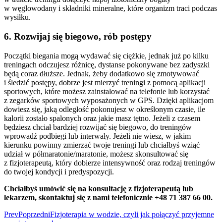
w węglowodany i składniki mineralne, które organizm traci podczas
wysiłku.
6. Rozwijaj się biegowo, rób postępy
Początki biegania mogą wydawać się ciężkie, jednak już po kilku
treningach odczujesz różnicę, dystanse pokonywane bez zadyszki
będą coraz dłuższe. Jednak, żeby dodatkowo się zmotywować
i śledzić postępy, dobrze jest mierzyć treningi z pomocą aplikacji
sportowych, które możesz zainstalować na telefonie lub korzystać
z zegarków sportowych wyposażonych w GPS. Dzięki aplikacjom
dowiesz się, jaką odległość pokonujesz w określonym czasie, ile
kalorii zostało spalonych oraz jakie masz tętno. Jeżeli z czasem
będziesz chciał bardziej rozwijać się biegowo, do treningów
wprowadź podbiegi lub interwały. Jeżeli nie wiesz, w jakim
kierunku powinny zmierzać twoje treningi lub chciałbyś wziąć
udział w półmaratonie/maratonie, możesz skonsultować się
z fizjoterapeutą, który dobierze intensywność oraz rodzaj treningów
do twojej kondycji i predyspozycji.
Chciałbyś umówić się na konsultację z fizjoterapeutą lub
lekarzem, skontaktuj się z nami telefonicznie +48 71 387 66 00.
Prev
Poprzedni
Fizjoterapia w wodzie, czyli jak połączyć przyjemne