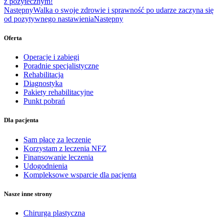
z pożytecznym!
Następny
Walka o swoje zdrowie i sprawność po udarze zaczyna się
od pozytywnego nastawienia
Następny
Oferta
Operacje i zabiegi
Poradnie specjalistyczne
Rehabilitacja
Diagnostyka
Pakiety rehabilitacyjne
Punkt pobrań
Dla pacjenta
Sam płacę za leczenie
Korzystam z leczenia NFZ
Finansowanie leczenia
Udogodnienia
Kompleksowe wsparcie dla pacjenta
Nasze inne strony
Chirurga plastyczna