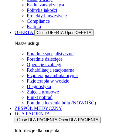
Kadra zarządzająca
Polityka jakości
Projekty i inwestycje
Compliance
Kariera
OFERTA
Close OFERTA
Open OFERTA
Nasze usługi
Poradnie specjalistyczne
Poradnie dziecięce
Operacje i zabiegi
Rehabilitacja stacjonarna
Fizjoterapia ambulatoryjna
Fizjoterapia w wodzie
Diagnostyka
Zajęcia grupowe
Punkt pobrań
Poradnia leczenia bólu (NOWOŚĆ)
ZESPÓŁ MEDYCZNY
DLA PACJENTA
Close DLA PACJENTA
Open DLA PACJENTA
Informacje dla pacjenta