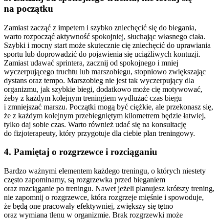
na początku
Zamiast zacząć z impetem i szybko zniechęcić się do biegania,
warto rozpocząć aktywność spokojniej, słuchając własnego ciała.
Szybki i mocny start może skutecznie cię zniechęcić do uprawiania
sportu lub doprowadzić do pojawienia się uciążliwych kontuzji.
Zamiast udawać sprintera, zacznij od spokojnego i mniej
wyczerpującego truchtu lub marszobiegu, stopniowo zwiększając
dystans oraz tempo. Marszobieg nie jest tak wyczerpujący dla
organizmu, jak szybkie biegi, dodatkowo może cię motywować,
żeby z każdym kolejnym treningiem wydłużać czas biegu
i zmniejszać marszu. Początki mogą być ciężkie, ale przekonasz się,
że z każdym kolejnym przebiegniętym kilometrem będzie łatwiej,
tylko daj sobie czas. Warto również udać się na konsultację
do fizjoterapeuty, który przygotuje dla ciebie plan treningowy.
4. Pamiętaj o rozgrzewce i rozciąganiu
Bardzo ważnymi elementem każdego treningu, o których niestety
często zapominamy, są rozgrzewka przed bieganiem
oraz rozciąganie po treningu. Nawet jeżeli planujesz krótszy trening,
nie zapomnij o rozgrzewce, która rozgrzeje mięśnie i spowoduje,
że będą one pracowały efektywniej, zwiększy się tętno
oraz wymiana tlenu w organizmie. Brak rozgrzewki może