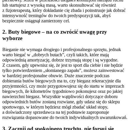
lub startujesz z wysoką masą, warto skonsultować się również
z fizjoterapeutą, który dokładanie cię zbada i poinstruuje jak dobrać
intensywność treningów do twoich predyspozycji tak, abyś
bezpiecznie osiągnął zamierzony cel.
2. Buty biegowe – na co zwrócić uwagę przy
wyborze
Bieganie nie wymaga drogiego i profesjonalnego sprzętu, jednak
warto biegać w „dobrych butach”, czyli takich, które mają
odpowiednią amortyzację, dobrze trzymają stopę i są wygodne.
Z czasem, gdy upewnisz się, że jest to sport dla ciebie i nie będzie
tylko potwierdzeniem „słomianego zapału”, możesz zainwestować
w bardziej profesjonalne obuwie. Duże znaczenie podczas
dobierania butów biegowych ma to, czy biegasz rekreacyjnie dla
przyjemności, czy może przygotowujesz się do startu w imprezach
biegowych, ile kilometrów tygodniowo pokonujesz oraz po jakiej
nawierzchni biegasz. Wszystkie wątpliwości dotyczące doboru
odpowiednich butów zostaną rozwiane, gdy udasz się do sklepu
sportowego, w którym będziesz mógł zbadać układ stopy,
a doświadczony sprzedawca na tej podstawie zaproponuje
rozwiązania dopasowane do twoich indywidualnych uwarunkowań.
3. Zacznij od spokojnego truchtu, nie forsuj się