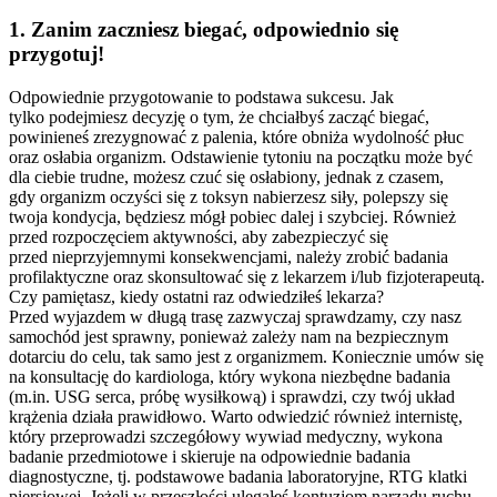
1. Zanim zaczniesz biegać, odpowiednio się
przygotuj!
Odpowiednie przygotowanie to podstawa sukcesu. Jak
tylko podejmiesz decyzję o tym, że chciałbyś zacząć biegać,
powinieneś zrezygnować z palenia, które obniża wydolność płuc
oraz osłabia organizm. Odstawienie tytoniu na początku może być
dla ciebie trudne, możesz czuć się osłabiony, jednak z czasem,
gdy organizm oczyści się z toksyn nabierzesz siły, polepszy się
twoja kondycja, będziesz mógł pobiec dalej i szybciej. Również
przed rozpoczęciem aktywności, aby zabezpieczyć się
przed nieprzyjemnymi konsekwencjami, należy zrobić badania
profilaktyczne oraz skonsultować się z lekarzem i/lub fizjoterapeutą.
Czy pamiętasz, kiedy ostatni raz odwiedziłeś lekarza?
Przed wyjazdem w długą trasę zazwyczaj sprawdzamy, czy nasz
samochód jest sprawny, ponieważ zależy nam na bezpiecznym
dotarciu do celu, tak samo jest z organizmem. Koniecznie umów się
na konsultację do kardiologa, który wykona niezbędne badania
(m.in. USG serca, próbę wysiłkową) i sprawdzi, czy twój układ
krążenia działa prawidłowo. Warto odwiedzić również internistę,
który przeprowadzi szczegółowy wywiad medyczny, wykona
badanie przedmiotowe i skieruje na odpowiednie badania
diagnostyczne, tj. podstawowe badania laboratoryjne, RTG klatki
piersiowej. Jeżeli w przeszłości ulegałeś kontuzjom narządu ruchu