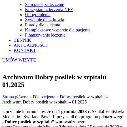
Sam płacę za leczenie
Korzystam z leczenia NFZ
Udogodnienia
Żywienie dla zdrowia
Porady dla pacjenta
Kompleksowe wsparcie dla pacjenta
Finansowanie leczenia
CENNIK
AKTUALNOŚCI
KONTAKT
UMÓW WIZYTĘ
Archiwum Dobry posiłek w szpitalu –
01.2025
Strona główna
»
Dla pacjenta
»
Dobry posiłek w szpitalu
»
Archiwum Dobry posiłek w szpitalu – 01.2025
Uprzejmie informujemy, że od
1 grudnia 2023 r.
Szpital Vratislavia
Medica im. Św. Jana Pawła II przystąpił do programu pilotażowego
„Dobry posiłek w szpitalu”
wprowadzonego
przez Rozporządzenie Ministra Zdrowia z dnia 25 września 2023 r.