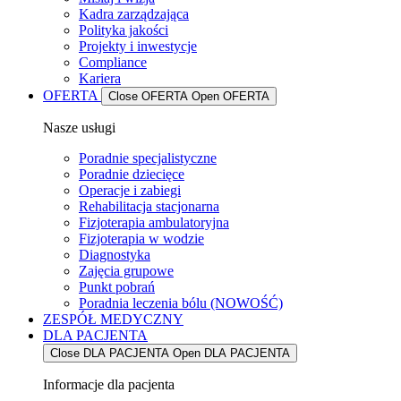
Kadra zarządzająca
Polityka jakości
Projekty i inwestycje
Compliance
Kariera
OFERTA
Close OFERTA
Open OFERTA
Nasze usługi
Poradnie specjalistyczne
Poradnie dziecięce
Operacje i zabiegi
Rehabilitacja stacjonarna
Fizjoterapia ambulatoryjna
Fizjoterapia w wodzie
Diagnostyka
Zajęcia grupowe
Punkt pobrań
Poradnia leczenia bólu (NOWOŚĆ)
ZESPÓŁ MEDYCZNY
DLA PACJENTA
Close DLA PACJENTA
Open DLA PACJENTA
Informacje dla pacjenta