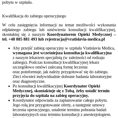
pobytu w szpitalu.
Kwalifikacja do zabiegu operacyjnego
W celu zasięgnięcia informacji na temat możliwości wykonania
odpłatnego zabiegu lub umówienia konsultacji kwalifikacyjnej,
skontaktuj się z naszym
Koordynatorem Opieki Medycznej –
tel. +48 885 881 493 lub rejestracja@vratislavia-medica.pl
Aby przejść zabieg operacyjny w szpitalu Vratislavia Medica,
wymagana jest wcześniejsza konsultacja kwalifikacyjna
z naszym lekarzem specjalistą (w zależności od rodzaju
zabiegu). Podczas konsultacji kwalifikacyjnej lekarz
szczegółowo omówi zalecaną formę leczenia
oraz poinformuje, jak należy przygotować się do zabiegu.
Zleci również indywidualnie dobrane badania laboratoryjne
oraz diagnostyczne.
Po konsultacji kwalifikacyjnej
Koordynator Opieki
Medycznej, skontaktuje się z Tobą
,
żeby ustalić termin
przyjęcia do szpitala na zabieg operacyjny.
Koordynator odpowiada za zaplanowanie całego pobytu.
Jego rolą jest przygotowanie oferty, a następnie umowy
leczenia operacyjnego, ustalenie terminu pobrania badań
laboratoryjnych oraz terminu konsultacji z anestezjologiem.