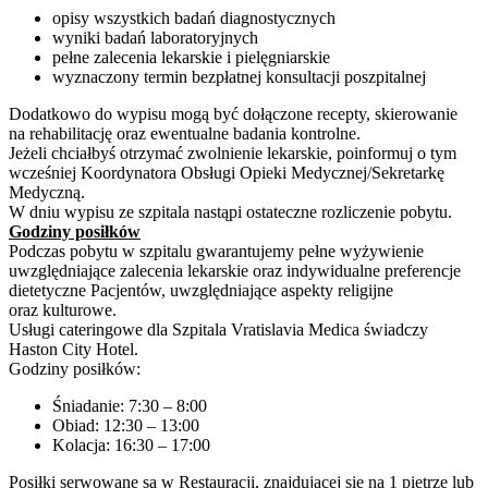
opisy wszystkich badań diagnostycznych
wyniki badań laboratoryjnych
pełne zalecenia lekarskie i pielęgniarskie
wyznaczony termin bezpłatnej konsultacji poszpitalnej
Dodatkowo do wypisu mogą być dołączone recepty, skierowanie
na rehabilitację oraz ewentualne badania kontrolne.
Jeżeli chciałbyś otrzymać zwolnienie lekarskie, poinformuj o tym
wcześniej Koordynatora Obsługi Opieki Medycznej/Sekretarkę
Medyczną.
W dniu wypisu ze szpitala nastąpi ostateczne rozliczenie pobytu.
Godziny posiłków
Podczas pobytu w szpitalu gwarantujemy pełne wyżywienie
uwzględniające zalecenia lekarskie oraz indywidualne preferencje
dietetyczne Pacjentów, uwzględniające aspekty religijne
oraz kulturowe.
Usługi cateringowe dla Szpitala Vratislavia Medica świadczy
Haston City Hotel.
Godziny posiłków:
Śniadanie: 7:30 – 8:00
Obiad: 12:30 – 13:00
Kolacja: 16:30 – 17:00
Posiłki serwowane są w Restauracji, znajdującej się na 1 piętrze lub