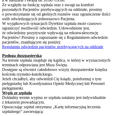
a w niedziele i święta od 10:00 -19:00.
Ze względu na funkcję szpitala oraz z uwagi na komfort
pozostałych Pacjentów przebywających na oddziale, prosimy
o powstrzymanie się od głośnych rozmów oraz ograniczenie ilości
osób odwiedzających jednorazowo Pacjenta.
W wyjątkowych sytuacjach Dyrektor szpitala może czasowo
ograniczyć możliwość odwiedzin. Udowodnione jest,
że odwiedziny pozytywnie wpływają na rekonwalescencję
Pacjentów! Prosimy o zapoznanie się z Regulaminem odwiedzin
pacjentów, znajdującym się poniżej:
Regulamin odwiedzin pacjentów przebywających na oddziale
Posługa duszpasterska
Na terenie szpitala znajduje się kaplica, w której w wyznaczonych
terminach odprawiana jest Msza Święta.
Dostępne są również całodobowe wizyty duszpasterskie księdza
kościoła rzymsko-katolickiego.
Jeżeli chciałbyś, aby odwiedził Cię ksiądz, poinformuj o tym
pielęgniarkę lub Koordynatora Opieki Medycznej lub Personel
pielęgniarski.
Wypis ze szpitala
Dokładny termin wypisu ze szpitala ustalany jest indywidualnie
z lekarzem prowadzącym.
Opuszczając szpital otrzymasz „Kartę informacyjną leczenia
szpitalnego” zawierającą: