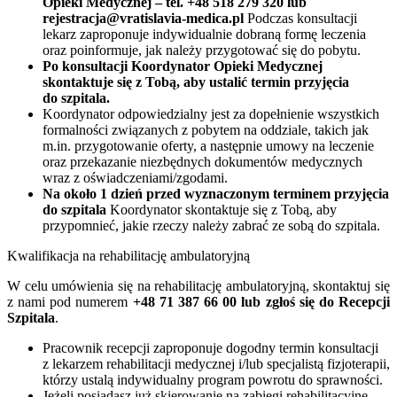
Opieki Medycznej – tel. +48 518 279 320 lub
rejestracja@vratislavia-medica.pl
Podczas konsultacji
lekarz zaproponuje indywidualnie dobraną formę leczenia
oraz poinformuje, jak należy przygotować się do pobytu.
Po konsultacji Koordynator Opieki Medycznej
skontaktuje się z Tobą, aby ustalić termin przyjęcia
do szpitala.
Koordynator odpowiedzialny jest za dopełnienie wszystkich
formalności związanych z pobytem na oddziale, takich jak
m.in. przygotowanie oferty, a następnie umowy na leczenie
oraz przekazanie niezbędnych dokumentów medycznych
wraz z oświadczeniami/zgodami.
Na około 1 dzień przed wyznaczonym terminem przyjęcia
do szpitala
Koordynator skontaktuje się z Tobą, aby
przypomnieć, jakie rzeczy należy zabrać ze sobą do szpitala.
Kwalifikacja na rehabilitację ambulatoryjną
W celu umówienia się na rehabilitację ambulatoryjną, skontaktuj się
z nami pod numerem
+48 71 387 66 00 lub zgłoś się do Recepcji
Szpitala
.
Pracownik recepcji zaproponuje dogodny termin konsultacji
z lekarzem rehabilitacji medycznej i/lub specjalistą fizjoterapii,
którzy ustalą indywidualny program powrotu do sprawności.
Jeżeli posiadasz już skierowanie na zabiegi rehabilitacyjne,