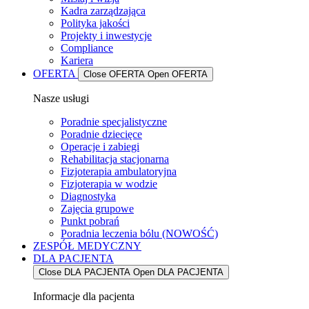
Kadra zarządzająca
Polityka jakości
Projekty i inwestycje
Compliance
Kariera
OFERTA
Close OFERTA
Open OFERTA
Nasze usługi
Poradnie specjalistyczne
Poradnie dziecięce
Operacje i zabiegi
Rehabilitacja stacjonarna
Fizjoterapia ambulatoryjna
Fizjoterapia w wodzie
Diagnostyka
Zajęcia grupowe
Punkt pobrań
Poradnia leczenia bólu (NOWOŚĆ)
ZESPÓŁ MEDYCZNY
DLA PACJENTA
Close DLA PACJENTA
Open DLA PACJENTA
Informacje dla pacjenta