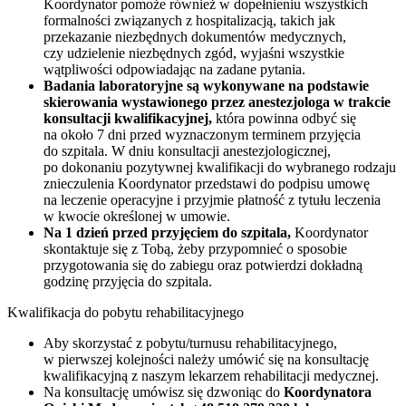
Koordynator pomoże również w dopełnieniu wszystkich
formalności związanych z hospitalizacją, takich jak
przekazanie niezbędnych dokumentów medycznych,
czy udzielenie niezbędnych zgód, wyjaśni wszystkie
wątpliwości odpowiadając na zadane pytania.
Badania laboratoryjne są wykonywane na podstawie
skierowania wystawionego przez anestezjologa w trakcie
konsultacji kwalifikacyjnej,
która powinna odbyć się
na około 7 dni przed wyznaczonym terminem przyjęcia
do szpitala. W dniu konsultacji anestezjologicznej,
po dokonaniu pozytywnej kwalifikacji do wybranego rodzaju
znieczulenia Koordynator przedstawi do podpisu umowę
na leczenie operacyjne i przyjmie płatność z tytułu leczenia
w kwocie określonej w umowie.
Na 1 dzień przed przyjęciem do szpitala,
Koordynator
skontaktuje się z Tobą, żeby przypomnieć o sposobie
przygotowania się do zabiegu oraz potwierdzi dokładną
godzinę przyjęcia do szpitala.
Kwalifikacja do pobytu rehabilitacyjnego
Aby skorzystać z pobytu/turnusu rehabilitacyjnego,
w pierwszej kolejności należy umówić się na konsultację
kwalifikacyjną z naszym lekarzem rehabilitacji medycznej.
Na konsultację umówisz się dzwoniąc do
Koordynatora