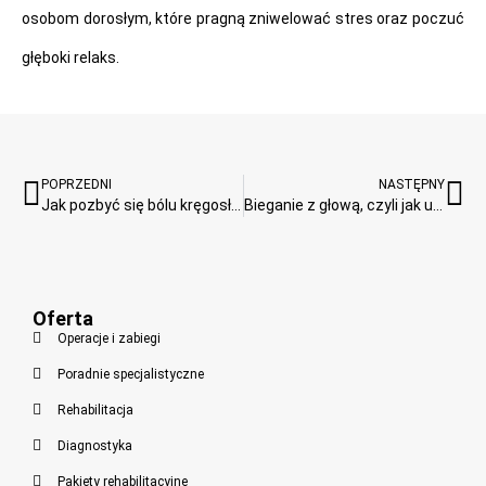
osobom dorosłym, które pragną zniwelować stres oraz poczuć
głęboki relaks.
POPRZEDNI
NASTĘPNY
Jak pozbyć się bólu kręgosłupa w godzinę? Poznaj historię Pacjenta Vratislavia Medica, który dzięki mikrodiscektomii odzyskał komfort życia
Bieganie z głową, czyli jak uniknąć kontuzji i czerpać radość z aktywności?
Oferta
Operacje i zabiegi
Poradnie specjalistyczne
Rehabilitacja
Diagnostyka
Pakiety rehabilitacyjne