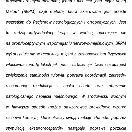
pracujemy różnymi metodami, jedną z nich jest „Bad Ragaz Roing
Metod” (BRRM) czyli metoda, która skierowana jest przede
wszystkim do Pacjentów neurologicznych i ortopedycznych. Jest
to rodzaj indywidualnej terapii w wodzie, opierającej się
na proprioceptywnym wspomaganiu nerwowo-mięśniowym. BRRM
wykorzystuje się w reedukacji mięśni z zastosowaniem fizycznych
właściwości wody, takich jak opór i turbulencje. Celem terapii jest
zwiększenie stabilności tułowia, poprawa koordynacji, zakresów
ruchomości, reedukacja i nauka chodu oraz obniżenie
patologicznego napięcia mięśniowego. W środowisku wodnym
w łatwiejszy sposób można odwzorować prawidłowe wzorce
ruchowe kończyn, które utraciły swoją funkcję. Ponadto poprzez
stymulację eksteroreceptorów następuje poprawa poczucia