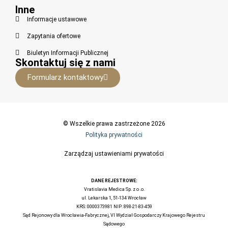
Inne
Informacje ustawowe
Zapytania ofertowe
Biuletyn Informacji Publicznej
Skontaktuj się z nami
Formularz kontaktowy
© Wszelkie prawa zastrzeżone 2026
Polityka prywatności
Zarządzaj ustawieniami prywatości
DANE REJESTROWE:
Vratislavia Medica Sp. z o .o.
ul. Lekarska 1, 51-134 Wrocław
KRS: 0000373981 NIP: 898-21-83-459
Sąd Rejonowy dla Wrocławia-Fabrycznej, VI Wydział Gospodarczy Krajowego Rejestru
Sądowego