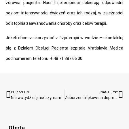
zdrowia pacjenta. Nasi fizjoterapeuci dobierają odpowiedni
poziom intensywności ćwiczeń oraz ich rodzaj, w zależności
od stopnia zaawansowania choroby oraz celów terapii.
Jeżeli chcesz skorzystać z fizjoterapii w wodzie – skontaktuj
się z Działem Obsługi Pacjenta szpitala Vratislavia Medica
pod numerem telefonu: + 48 71 387 66 00.
POPRZEDNI
NASTĘPNY
Nie wstydź się nietrzymania moczu! Poznaj skuteczne metody leczenia.
Zaburzenia lękowe a depresja – różnice i sposoby leczenia
Oferta