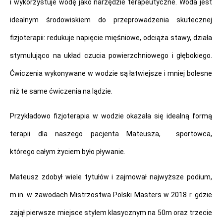
i wykorzystuje wodę jako narzędzie terapeutyczne. Woda jest
idealnym środowiskiem do przeprowadzenia skutecznej
fizjoterapii: redukuje napięcie mięśniowe, odciąża stawy, działa
stymulująco na układ czucia powierzchniowego i głębokiego.
Ćwiczenia wykonywane w wodzie są łatwiejsze i mniej bolesne
niż te same ćwiczenia na lądzie.
Przykładowo fizjoterapia w wodzie okazała się idealną formą
terapii dla naszego pacjenta Mateusza, sportowca,
którego całym życiem było pływanie.
Mateusz zdobył wiele tytułów i zajmował najwyższe podium,
m.in. w zawodach Mistrzostwa Polski Masters w 2018 r. gdzie
zajął pierwsze miejsce stylem klasycznym na 50m oraz trzecie