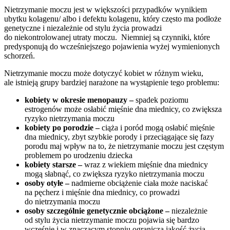
Nietrzymanie moczu jest w większości przypadków wynikiem
ubytku kolagenu/ albo i defektu kolagenu, który często ma podłoże
genetyczne i niezależnie od stylu życia prowadzi
do niekontrolowanej utraty moczu. Niemniej są czynniki, które
predysponują do wcześniejszego pojawienia wyżej wymienionych
schorzeń.
Nietrzymanie moczu może dotyczyć kobiet w różnym wieku,
ale istnieją grupy bardziej narażone na wystąpienie tego problemu:
kobiety w okresie menopauzy –
spadek poziomu
estrogenów może osłabić mięśnie dna miednicy, co zwiększa
ryzyko nietrzymania moczu
kobiety po porodzie –
ciąża i poród mogą osłabić mięśnie
dna miednicy, zbyt szybkie porody i przeciągające się fazy
porodu maj wpływ na to, że nietrzymanie moczu jest częstym
problemem po urodzeniu dziecka
kobiety starsze –
wraz z wiekiem mięśnie dna miednicy
mogą słabnąć, co zwiększa ryzyko nietrzymania moczu
osoby otyłe –
nadmierne obciążenie ciała może naciskać
na pęcherz i mięśnie dna miednicy, co prowadzi
do nietrzymania moczu
osoby szczególnie genetycznie obciążone –
niezależnie
od stylu życia nietrzymanie moczu pojawia się bardzo
wcześnie i w znaczącym stopniu ogranicza jakość życia