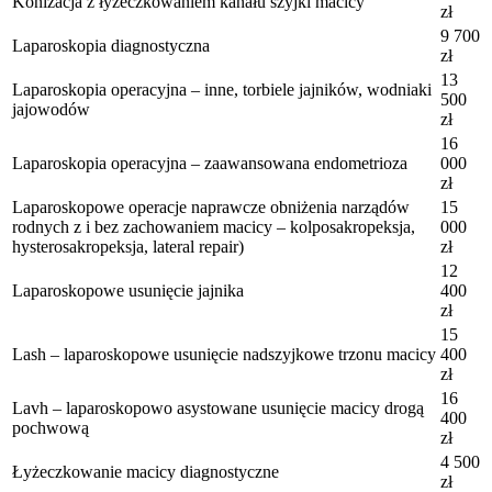
Konizacja z łyżeczkowaniem kanału szyjki macicy
zł
9 700
Laparoskopia diagnostyczna
zł
13
Laparoskopia operacyjna – inne, torbiele jajników, wodniaki
500
jajowodów
zł
16
Laparoskopia operacyjna – zaawansowana endometrioza
000
zł
Laparoskopowe operacje naprawcze obniżenia narządów
15
rodnych z i bez zachowaniem macicy – kolposakropeksja,
000
hysterosakropeksja, lateral repair)
zł
12
Laparoskopowe usunięcie jajnika
400
zł
15
Lash – laparoskopowe usunięcie nadszyjkowe trzonu macicy
400
zł
16
Lavh – laparoskopowo asystowane usunięcie macicy drogą
400
pochwową
zł
4 500
Łyżeczkowanie macicy diagnostyczne
zł