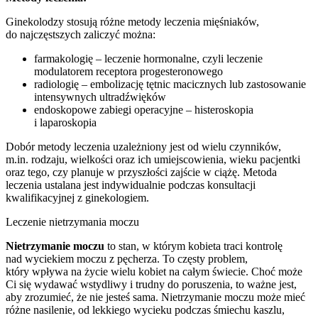
Ginekolodzy stosują różne metody leczenia mięśniaków,
do najczęstszych zaliczyć można:
farmakologię – leczenie hormonalne, czyli leczenie
modulatorem receptora progesteronowego
radiologię – embolizację tętnic macicznych lub zastosowanie
intensywnych ultradźwięków
endoskopowe zabiegi operacyjne – histeroskopia
i laparoskopia
Dobór metody leczenia uzależniony jest od wielu czynników,
m.in. rodzaju, wielkości oraz ich umiejscowienia, wieku pacjentki
oraz tego, czy planuje w przyszłości zajście w ciążę. Metoda
leczenia ustalana jest indywidualnie podczas konsultacji
kwalifikacyjnej z ginekologiem.
Leczenie nietrzymania moczu
Nietrzymanie moczu
to stan, w którym kobieta traci kontrolę
nad wyciekiem moczu z pęcherza. To częsty problem,
który wpływa na życie wielu kobiet na całym świecie. Choć może
Ci się wydawać wstydliwy i trudny do poruszenia, to ważne jest,
aby zrozumieć, że nie jesteś sama. Nietrzymanie moczu może mieć
różne nasilenie, od lekkiego wycieku podczas śmiechu kaszlu,