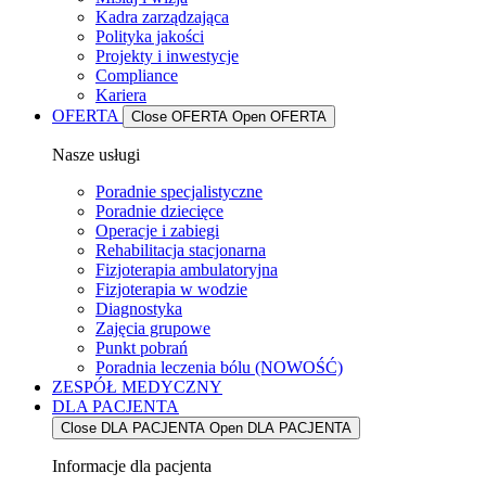
Kadra zarządzająca
Polityka jakości
Projekty i inwestycje
Compliance
Kariera
OFERTA
Close OFERTA
Open OFERTA
Nasze usługi
Poradnie specjalistyczne
Poradnie dziecięce
Operacje i zabiegi
Rehabilitacja stacjonarna
Fizjoterapia ambulatoryjna
Fizjoterapia w wodzie
Diagnostyka
Zajęcia grupowe
Punkt pobrań
Poradnia leczenia bólu (NOWOŚĆ)
ZESPÓŁ MEDYCZNY
DLA PACJENTA
Close DLA PACJENTA
Open DLA PACJENTA
Informacje dla pacjenta