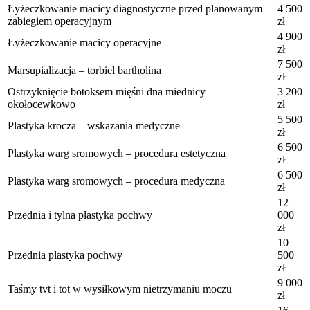
Łyżeczkowanie macicy diagnostyczne przed planowanym
4 500
zabiegiem operacyjnym
zł
4 900
Łyżeczkowanie macicy operacyjne
zł
7 500
Marsupializacja – torbiel bartholina
zł
Ostrzyknięcie botoksem mięśni dna miednicy –
3 200
okołocewkowo
zł
5 500
Plastyka krocza – wskazania medyczne
zł
6 500
Plastyka warg sromowych – procedura estetyczna
zł
6 500
Plastyka warg sromowych – procedura medyczna
zł
12
Przednia i tylna plastyka pochwy
000
zł
10
Przednia plastyka pochwy
500
zł
9 000
Taśmy tvt i tot w wysiłkowym nietrzymaniu moczu
zł