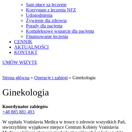
Sam płacę za leczenie
Korzystam z leczenia NFZ
Udogodnienia
Żywienie dla zdrowia
Porady dla pacjenta
Kompleksowe wsparcie dla pacjenta
Finansowanie leczenia
CENNIK
AKTUALNOŚCI
KONTAKT
UMÓW WIZYTĘ
Strona główna
»
Operacje i zabiegi
»
Ginekologia
Ginekologia
Koordynator zabiegów
+48 885 881 493
W szpitalu Vratislavia Medica w trosce o zdrowie wszystkich Pań,
stworzyliśmy wyjątkowe miejsce Centrum Kobiety Vratislavia