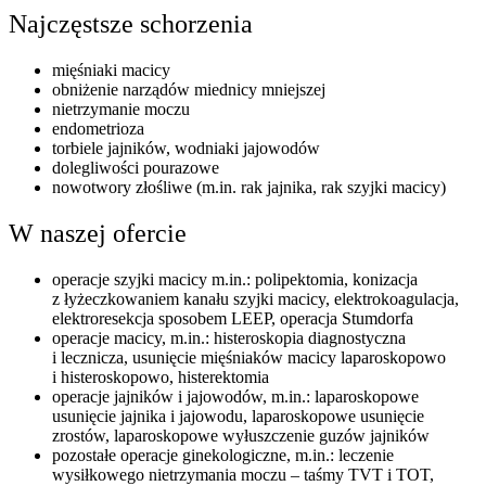
Najczęstsze schorzenia
mięśniaki macicy
obniżenie narządów miednicy mniejszej
nietrzymanie moczu
endometrioza
torbiele jajników, wodniaki jajowodów
dolegliwości pourazowe
nowotwory złośliwe (m.in. rak jajnika, rak szyjki macicy)​
W naszej ofercie
operacje szyjki macicy m.in.: polipektomia, konizacja
z łyżeczkowaniem kanału szyjki macicy, elektrokoagulacja,
elektroresekcja sposobem LEEP, operacja Stumdorfa
operacje macicy, m.in.: histeroskopia diagnostyczna
i lecznicza, usunięcie mięśniaków macicy laparoskopowo
i histeroskopowo, histerektomia
operacje jajników i jajowodów, m.in.: laparoskopowe
usunięcie jajnika i jajowodu, laparoskopowe usunięcie
zrostów, laparoskopowe wyłuszczenie guzów jajników
pozostałe operacje ginekologiczne, m.in.: leczenie
wysiłkowego nietrzymania moczu – taśmy TVT i TOT,