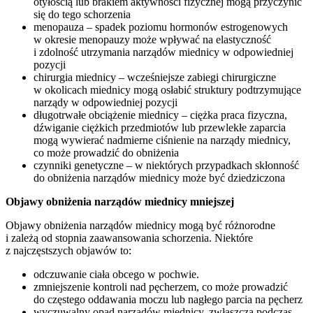
otyłością lub brakiem aktywności fizycznej mogą przyczynić
się do tego schorzenia
menopauza – spadek poziomu hormonów estrogenowych
w okresie menopauzy może wpływać na elastyczność
i zdolność utrzymania narządów miednicy w odpowiedniej
pozycji
chirurgia miednicy – wcześniejsze zabiegi chirurgiczne
w okolicach miednicy mogą osłabić struktury podtrzymujące
narządy w odpowiedniej pozycji
długotrwałe obciążenie miednicy – ciężka praca fizyczna,
dźwiganie ciężkich przedmiotów lub przewlekłe zaparcia
mogą wywierać nadmierne ciśnienie na narządy miednicy,
co może prowadzić do obniżenia
czynniki genetyczne – w niektórych przypadkach skłonność
do obniżenia narządów miednicy może być dziedziczona
Objawy obniżenia narządów miednicy mniejszej
Objawy obniżenia narządów miednicy mogą być różnorodne
i zależą od stopnia zaawansowania schorzenia. Niektóre
z najczęstszych objawów to:
odczuwanie ciała obcego w pochwie.
zmniejszenie kontroli nad pęcherzem, co może prowadzić
do częstego oddawania moczu lub nagłego parcia na pęcherz
wyczuwalny opad narządów miednicy, zwłaszcza podczas