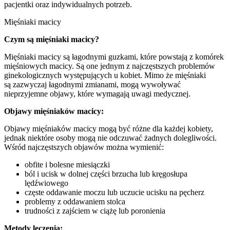
pacjentki oraz indywidualnych potrzeb.
Mięśniaki macicy
Czym są mięśniaki macicy?
Mięśniaki macicy są łagodnymi guzkami, które powstają z komórek
mięśniowych macicy. Są one jednym z najczęstszych problemów
ginekologicznych występujących u kobiet. Mimo że mięśniaki
są zazwyczaj łagodnymi zmianami, mogą wywoływać
nieprzyjemne objawy, które wymagają uwagi medycznej.
Objawy mięśniaków macicy:
Objawy mięśniaków macicy mogą być różne dla każdej kobiety,
jednak niektóre osoby mogą nie odczuwać żadnych dolegliwości.
Wśród najczęstszych objawów można wymienić:
obfite i bolesne miesiączki
ból i ucisk w dolnej części brzucha lub kręgosłupa
lędźwiowego
częste oddawanie moczu lub uczucie ucisku na pęcherz
problemy z oddawaniem stolca
trudności z zajściem w ciążę lub poronienia
Metody leczenia: