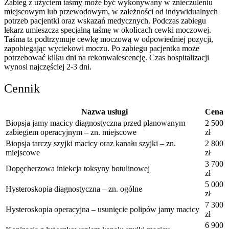
Zabieg z użyciem taśmy może być wykonywany w znieczuleniu
miejscowym lub przewodowym, w zależności od indywidualnych
potrzeb pacjentki oraz wskazań medycznych. Podczas zabiegu
lekarz umieszcza specjalną taśmę w okolicach cewki moczowej.
Taśma ta podtrzymuje cewkę moczową w odpowiedniej pozycji,
zapobiegając wyciekowi moczu. Po zabiegu pacjentka może
potrzebować kilku dni na rekonwalescencję. Czas hospitalizacji
wynosi najczęściej 2-3 dni.
Cennik
Nazwa usługi
Cena
Biopsja jamy macicy diagnostyczna przed planowanym
2 500
zabiegiem operacyjnym – zn. miejscowe
zł
Biopsja tarczy szyjki macicy oraz kanału szyjki – zn.
2 800
miejscowe
zł
3 700
Dopęcherzowa iniekcja toksyny botulinowej
zł
5 000
Hysteroskopia diagnostyczna – zn. ogólne
zł
7 300
Hysteroskopia operacyjna – usunięcie polipów jamy macicy
zł
6 900