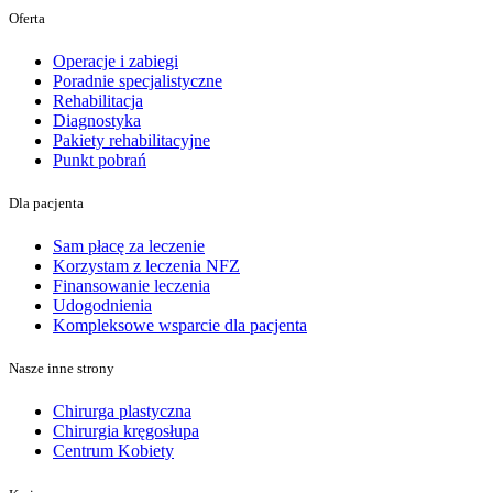
Oferta
Operacje i zabiegi
Poradnie specjalistyczne
Rehabilitacja
Diagnostyka
Pakiety rehabilitacyjne
Punkt pobrań
Dla pacjenta
Sam płacę za leczenie
Korzystam z leczenia NFZ
Finansowanie leczenia
Udogodnienia
Kompleksowe wsparcie dla pacjenta
Nasze inne strony
Chirurga plastyczna
Chirurgia kręgosłupa
Centrum Kobiety