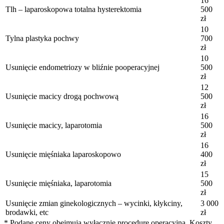
16
Tlh – laparoskopowa totalna hysterektomia
500
zł
10
Tylna plastyka pochwy
700
zł
10
Usunięcie endometriozy w bliźnie pooperacyjnej
500
zł
12
Usunięcie macicy drogą pochwową
500
zł
16
Usunięcie macicy, laparotomia
500
zł
16
Usunięcie mięśniaka laparoskopowo
400
zł
15
Usunięcie mięśniaka, laparotomia
500
zł
Usunięcie zmian ginekologicznych – wycinki, kłykciny,
3 000
brodawki, etc
zł
* Podane ceny obejmują wyłącznie procedurę operacyjną. Koszty