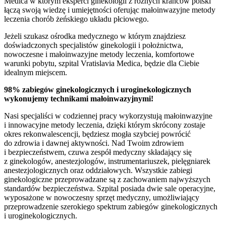
Medica w którym eksperci ginekologii z różnych krańców polski
łączą swoją wiedzę i umiejętności oferując małoinwazyjne metody
leczenia chorób żeńskiego układu płciowego.
Jeżeli szukasz ośrodka medycznego w którym znajdziesz
doświadczonych specjalistów ginekologii i położnictwa,
nowoczesne i małoinwazyjne metody leczenia, komfortowe
warunki pobytu, szpital Vratislavia Medica, będzie dla Ciebie
idealnym miejscem.
98% zabiegów ginekologicznych i uroginekologicznych
wykonujemy technikami małoinwazyjnymi!
Nasi specjaliści w codziennej pracy wykorzystują małoinwazyjne
i innowacyjne metody leczenia, dzięki którym skrócony zostaje
okres rekonwalescencji, będziesz mogła szybciej powrócić
do zdrowia i dawnej aktywności. Nad Twoim zdrowiem
i bezpieczeństwem, czuwa zespół medyczny składający się
z ginekologów, anestezjologów, instrumentariuszek, pielęgniarek
anestezjologicznych oraz oddziałowych. Wszystkie zabiegi
ginekologiczne przeprowadzane są z zachowaniem najwyższych
standardów bezpieczeństwa. Szpital posiada dwie sale operacyjne,
wyposażone w nowoczesny sprzęt medyczny, umożliwiający
przeprowadzenie szerokiego spektrum zabiegów ginekologicznych
i uroginekologicznych.