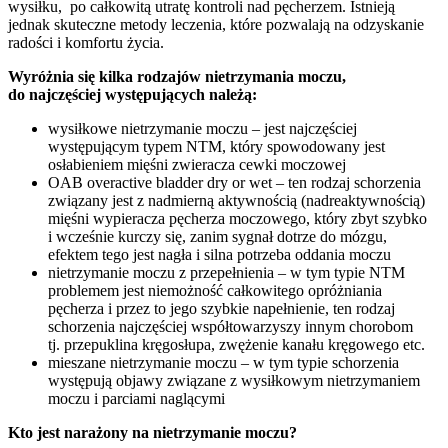
wysiłku, po całkowitą utratę kontroli nad pęcherzem. Istnieją
jednak skuteczne metody leczenia, które pozwalają na odzyskanie
radości i komfortu życia.
Wyróżnia się kilka rodzajów nietrzymania moczu,
do najczęściej występujących należą:
wysiłkowe nietrzymanie moczu – jest najczęściej
występującym typem NTM, który spowodowany jest
osłabieniem mięśni zwieracza cewki moczowej
OAB overactive bladder dry or wet – ten rodzaj schorzenia
związany jest z nadmierną aktywnością (nadreaktywnością)
mięśni wypieracza pęcherza moczowego, który zbyt szybko
i wcześnie kurczy się, zanim sygnał dotrze do mózgu,
efektem tego jest nagła i silna potrzeba oddania moczu
nietrzymanie moczu z przepełnienia – w tym typie NTM
problemem jest niemożność całkowitego opróżniania
pęcherza i przez to jego szybkie napełnienie, ten rodzaj
schorzenia najczęściej współtowarzyszy innym chorobom
tj. przepuklina kręgosłupa, zwężenie kanału kręgowego etc.
mieszane nietrzymanie moczu – w tym typie schorzenia
występują objawy związane z wysiłkowym nietrzymaniem
moczu i parciami naglącymi
Kto jest narażony na nietrzymanie moczu?