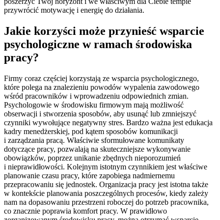
poszerzyć Twój horyzont i we właściwym dla Ciebie tempie
przywrócić motywację i energię do działania.
Jakie korzyści może przynieść wsparcie
psychologiczne w ramach środowiska
pracy?
Firmy coraz częściej korzystają ze wsparcia psychologicznego,
które polega na znalezieniu powodów wypalenia zawodowego
wśród pracowników i wprowadzeniu odpowiednich zmian.
Psychologowie w środowisku firmowym mają możliwość
obserwacji i stworzenia sposobów, aby usunąć lub zmniejszyć
czynniki wywołujące negatywny stres. Bardzo ważna jest edukacja
kadry menedżerskiej, pod kątem sposobów komunikacji
i zarządzania pracą. Właściwie sformułowane komunikaty
dotyczące pracy, pozwalają na skuteczniejsze wykonywanie
obowiązków, poprzez unikanie zbędnych nieporozumień
i nieprawidłowości. Kolejnym istotnym czynnikiem jest właściwe
planowanie czasu pracy, które zapobiega nadmiernemu
przepracowaniu się jednostek. Organizacja pracy jest istotna także
w kontekście planowania poszczególnych procesów, kiedy zależy
nam na dopasowaniu przestrzeni roboczej do potrzeb pracownika,
co znacznie poprawia komfort pracy. W prawidłowo
zorganizowanym środowisku pracy, można otrzymać wsparcie,