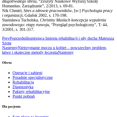
długotrwałego stresu
, “Zeszyty Naukowe Wyższej Szkoły
Humanitas. Zarządzanie”, 2/2013, s. 69-81.
Nik Chmiel,
Stres a zdrowie pracowników
, [w:]
Psychologia pracy
i organizacji
, Gdańsk 2002, s. 170-198.
Stanisława Tucholska,
Christiny Maslach koncepcja wypalenia
zawodowego: etapy rozwoju
, “Przegląd psychologiczny”, T: 44,
3/2001, s. 301-317.
Prev
Poprzedni
Inspirująca historia rehabilitacji i siły ducha Mateusza
Szota
Następny
Nietrzymanie moczu u kobiet – powszechny problem,
łatwe i skuteczne metody leczenia
Następny
Oferta
Operacje i zabiegi
Poradnie specjalistyczne
Rehabilitacja
Diagnostyka
Pakiety rehabilitacyjne
Punkt pobrań
Dla pacjenta
Sam płacę za leczenie