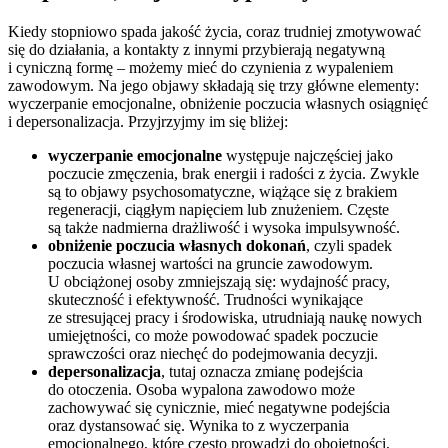
Kiedy stopniowo spada jakość życia, coraz trudniej zmotywować
się do działania, a kontakty z innymi przybierają negatywną
i cyniczną formę – możemy mieć do czynienia z wypaleniem
zawodowym. Na jego objawy składają się trzy główne elementy:
wyczerpanie emocjonalne, obniżenie poczucia własnych osiągnięć
i depersonalizacja. Przyjrzyjmy im się bliżej:
wyczerpanie emocjonalne
występuje najczęściej jako
poczucie zmęczenia, brak energii i radości z życia. Zwykle
są to objawy psychosomatyczne, wiążące się z brakiem
regeneracji, ciągłym napięciem lub znużeniem. Częste
są także nadmierna drażliwość i wysoka impulsywność.
obniżenie poczucia własnych dokonań
, czyli spadek
poczucia własnej wartości na gruncie zawodowym.
U obciążonej osoby zmniejszają się: wydajność pracy,
skuteczność i efektywność. Trudności wynikające
ze stresującej pracy i środowiska, utrudniają naukę nowych
umiejętności, co może powodować spadek poczucie
sprawczości oraz niechęć do podejmowania decyzji.
depersonalizacja
, tutaj oznacza zmianę podejścia
do otoczenia. Osoba wypalona zawodowo może
zachowywać się cynicznie, mieć negatywne podejścia
oraz dystansować się. Wynika to z wyczerpania
emocjonalnego, które często prowadzi do obojętności,