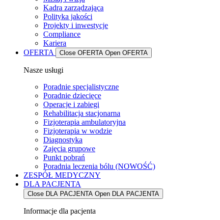
Kadra zarządzająca
Polityka jakości
Projekty i inwestycje
Compliance
Kariera
OFERTA
Close OFERTA
Open OFERTA
Nasze usługi
Poradnie specjalistyczne
Poradnie dziecięce
Operacje i zabiegi
Rehabilitacja stacjonarna
Fizjoterapia ambulatoryjna
Fizjoterapia w wodzie
Diagnostyka
Zajęcia grupowe
Punkt pobrań
Poradnia leczenia bólu (NOWOŚĆ)
ZESPÓŁ MEDYCZNY
DLA PACJENTA
Close DLA PACJENTA
Open DLA PACJENTA
Informacje dla pacjenta