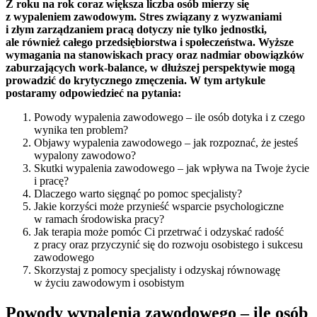
Z roku na rok coraz większa liczba osób mierzy się
z wypaleniem zawodowym. Stres związany z wyzwaniami
i złym zarządzaniem pracą dotyczy nie tylko jednostki,
ale również całego przedsiębiorstwa i społeczeństwa. Wyższe
wymagania na stanowiskach pracy oraz nadmiar obowiązków
zaburzających work-balance, w dłuższej perspektywie mogą
prowadzić do krytycznego zmęczenia. W tym artykule
postaramy odpowiedzieć na pytania:
Powody wypalenia zawodowego – ile osób dotyka i z czego
wynika ten problem?
Objawy wypalenia zawodowego – jak rozpoznać, że jesteś
wypalony zawodowo?
Skutki wypalenia zawodowego – jak wpływa na Twoje życie
i pracę?
Dlaczego warto sięgnąć po pomoc specjalisty?
Jakie korzyści może przynieść wsparcie psychologiczne
w ramach środowiska pracy?
Jak terapia może pomóc Ci przetrwać i odzyskać radość
z pracy oraz przyczynić się do rozwoju osobistego i sukcesu
zawodowego
Skorzystaj z pomocy specjalisty i odzyskaj równowagę
w życiu zawodowym i osobistym
Powody wypalenia zawodowego – ile osób