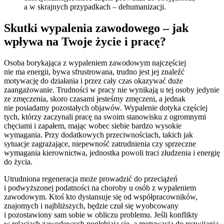
a w skrajnych przypadkach – dehumanizacji.
Skutki wypalenia zawodowego – jak
wpływa na Twoje życie i pracę?
Osoba borykająca z wypaleniem zawodowym najczęściej
nie ma energii, bywa sfrustrowana, trudno jest jej znaleźć
motywację do działania i przez cały czas okazywać duże
zaangażowanie. Trudności w pracy nie wynikają u tej osoby jedynie
ze zmęczenia, skoro czasami jesteśmy zmęczeni, a jednak
nie posiadamy pozostałych objawów. Wypalenie dotyka częściej
tych, którzy zaczynali pracę na swoim stanowisku z ogromnymi
chęciami i zapałem, mając wobec siebie bardzo wysokie
wymagania. Przy dodatkowych przeciwnościach, takich jak
sytuacje zagrażające, niepewność zatrudnienia czy sprzeczne
wymagania kierownictwa, jednostka powoli traci złudzenia i energię
do życia.
Utrudniona regeneracja może prowadzić do przeciążeń
i podwyższonej podatności na choroby u osób z wypaleniem
zawodowym. Ktoś kto dystansuje się od współpracowników,
znajomych i najbliższych, będzie czuł się wyobcowany
i pozostawiony sam sobie w obliczu problemu. Jeśli konflikty
w relacjach zawodowych pogłębiają się, a motywacja do rozwijania