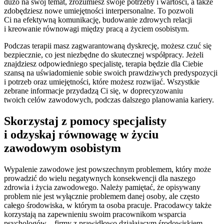
dużo na swój temat, zrozumiesz swoje potrzeby i wartości, a także
zdobędziesz nowe umiejętności interpersonalne. To pozwoli
Ci na efektywną komunikację, budowanie zdrowych relacji
i kreowanie równowagi między pracą a życiem osobistym.
Podczas terapii masz zagwarantowaną dyskrecję, możesz czuć się
bezpiecznie, co jest niezbędne do skutecznej współpracy. Jeżeli
znajdziesz odpowiedniego specjalistę, terapia będzie dla Ciebie
szansą na uświadomienie sobie swoich prawdziwych predyspozycji
i potrzeb oraz umiejętności, które możesz rozwijać. Wszystkie
zebrane informacje przydadzą Ci się, w doprecyzowaniu
twoich celów zawodowych, podczas dalszego planowania kariery.
Skorzystaj z pomocy specjalisty
i odzyskaj równowagę w życiu
zawodowym osobistym
Wypalenie zawodowe jest powszechnym problemem, który może
prowadzić do wielu negatywnych konsekwencji dla naszego
zdrowia i życia zawodowego. Należy pamiętać, że opisywany
problem nie jest wyłącznie problemem danej osoby, ale często
całego środowiska, w którym ta osoba pracuje. Pracodawcy także
korzystają na zapewnieniu swoim pracownikom wsparcia
psychologów – firmy z prawidłowo działającym środowiskiem