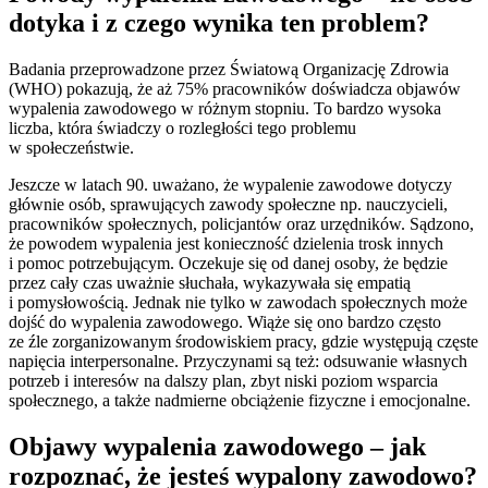
dotyka i z czego wynika ten problem?
Badania przeprowadzone przez Światową Organizację Zdrowia
(WHO) pokazują, że aż 75% pracowników doświadcza objawów
wypalenia zawodowego w różnym stopniu. To bardzo wysoka
liczba, która świadczy o rozległości tego problemu
w społeczeństwie.
Jeszcze w latach 90. uważano, że wypalenie zawodowe dotyczy
głównie osób, sprawujących zawody społeczne np. nauczycieli,
pracowników społecznych, policjantów oraz urzędników. Sądzono,
że powodem wypalenia jest konieczność dzielenia trosk innych
i pomoc potrzebującym. Oczekuje się od danej osoby, że będzie
przez cały czas uważnie słuchała, wykazywała się empatią
i pomysłowością. Jednak nie tylko w zawodach społecznych może
dojść do wypalenia zawodowego. Wiąże się ono bardzo często
ze źle zorganizowanym środowiskiem pracy, gdzie występują częste
napięcia interpersonalne. Przyczynami są też: odsuwanie własnych
potrzeb i interesów na dalszy plan, zbyt niski poziom wsparcia
społecznego, a także nadmierne obciążenie fizyczne i emocjonalne.
Objawy wypalenia zawodowego – jak
rozpoznać, że jesteś wypalony zawodowo?