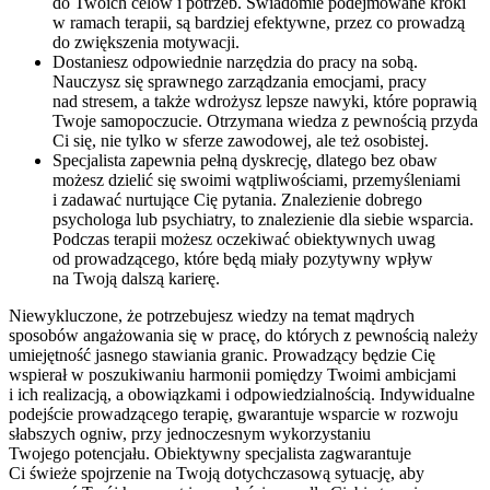
do Twoich celów i potrzeb. Świadomie podejmowane kroki
w ramach terapii, są bardziej efektywne, przez co prowadzą
do zwiększenia motywacji.
Dostaniesz odpowiednie narzędzia do pracy na sobą.
Nauczysz się sprawnego zarządzania emocjami, pracy
nad stresem, a także wdrożysz lepsze nawyki, które poprawią
Twoje samopoczucie. Otrzymana wiedza z pewnością przyda
Ci się, nie tylko w sferze zawodowej, ale też osobistej.
Specjalista zapewnia pełną dyskrecję, dlatego bez obaw
możesz dzielić się swoimi wątpliwościami, przemyśleniami
i zadawać nurtujące Cię pytania. Znalezienie dobrego
psychologa lub psychiatry, to znalezienie dla siebie wsparcia.
Podczas terapii możesz oczekiwać obiektywnych uwag
od prowadzącego, które będą miały pozytywny wpływ
na Twoją dalszą karierę.
Niewykluczone, że potrzebujesz wiedzy na temat mądrych
sposobów angażowania się w pracę, do których z pewnością należy
umiejętność jasnego stawiania granic. Prowadzący będzie Cię
wspierał w poszukiwaniu harmonii pomiędzy Twoimi ambicjami
i ich realizacją, a obowiązkami i odpowiedzialnością. Indywidualne
podejście prowadzącego terapię, gwarantuje wsparcie w rozwoju
słabszych ogniw, przy jednoczesnym wykorzystaniu
Twojego potencjału. Obiektywny specjalista zagwarantuje
Ci świeże spojrzenie na Twoją dotychczasową sytuację, aby