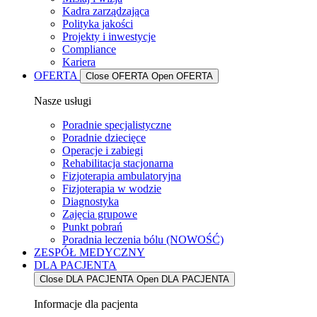
Kadra zarządzająca
Polityka jakości
Projekty i inwestycje
Compliance
Kariera
OFERTA
Close OFERTA
Open OFERTA
Nasze usługi
Poradnie specjalistyczne
Poradnie dziecięce
Operacje i zabiegi
Rehabilitacja stacjonarna
Fizjoterapia ambulatoryjna
Fizjoterapia w wodzie
Diagnostyka
Zajęcia grupowe
Punkt pobrań
Poradnia leczenia bólu (NOWOŚĆ)
ZESPÓŁ MEDYCZNY
DLA PACJENTA
Close DLA PACJENTA
Open DLA PACJENTA
Informacje dla pacjenta