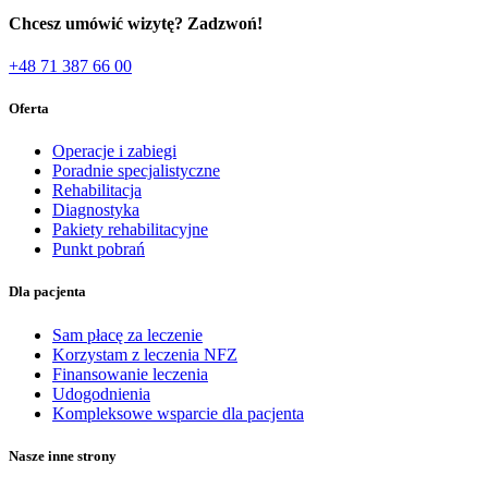
Chcesz umówić wizytę? Zadzwoń!
+48 71 387 66 00
Oferta
Operacje i zabiegi
Poradnie specjalistyczne
Rehabilitacja
Diagnostyka
Pakiety rehabilitacyjne
Punkt pobrań
Dla pacjenta
Sam płacę za leczenie
Korzystam z leczenia NFZ
Finansowanie leczenia
Udogodnienia
Kompleksowe wsparcie dla pacjenta
Nasze inne strony