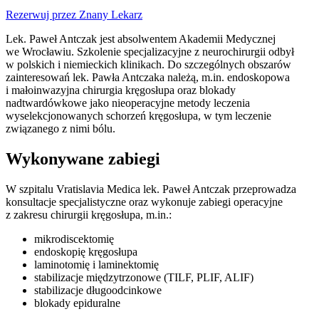
Rezerwuj przez Znany Lekarz
Lek. Paweł Antczak jest absolwentem Akademii Medycznej
we Wrocławiu. Szkolenie specjalizacyjne z neurochirurgii odbył
w polskich i niemieckich klinikach. Do szczególnych obszarów
zainteresowań lek. Pawła Antczaka należą, m.in. endoskopowa
i małoinwazyjna chirurgia kręgosłupa oraz blokady
nadtwardówkowe jako nieoperacyjne metody leczenia
wyselekcjonowanych schorzeń kręgosłupa, w tym leczenie
związanego z nimi bólu.
Wykonywane zabiegi
W szpitalu Vratislavia Medica lek. Paweł Antczak przeprowadza
konsultacje specjalistyczne oraz wykonuje zabiegi operacyjne
z zakresu chirurgii kręgosłupa, m.in.:
mikrodiscektomię
endoskopię kręgosłupa
laminotomię i laminektomię
stabilizacje międzytrzonowe (TILF, PLIF, ALIF)
stabilizacje długoodcinkowe
blokady epiduralne