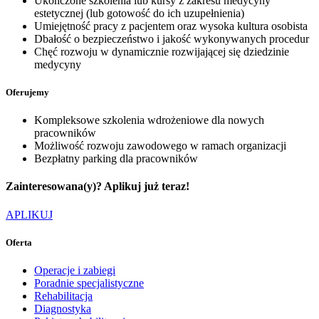
Ukończone szkolenia lub kursy z zakresu medycyny
estetycznej (lub gotowość do ich uzupełnienia)
Umiejętność pracy z pacjentem oraz wysoka kultura osobista
Dbałość o bezpieczeństwo i jakość wykonywanych procedur
Chęć rozwoju w dynamicznie rozwijającej się dziedzinie
medycyny
Oferujemy
Kompleksowe szkolenia wdrożeniowe dla nowych
pracowników
Możliwość rozwoju zawodowego w ramach organizacji
Bezpłatny parking dla pracowników
Zainteresowana(y)? Aplikuj już teraz!
APLIKUJ
Oferta
Operacje i zabiegi
Poradnie specjalistyczne
Rehabilitacja
Diagnostyka