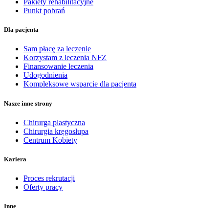
Pakiety rehabilitacyjne
Punkt pobrań
Dla pacjenta
Sam płacę za leczenie
Korzystam z leczenia NFZ
Finansowanie leczenia
Udogodnienia
Kompleksowe wsparcie dla pacjenta
Nasze inne strony
Chirurga plastyczna
Chirurgia kręgosłupa
Centrum Kobiety
Kariera
Proces rekrutacji
Oferty pracy
Inne