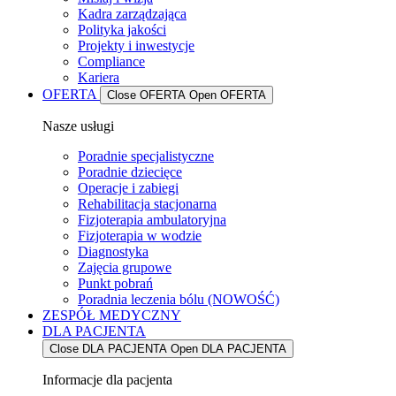
Kadra zarządzająca
Polityka jakości
Projekty i inwestycje
Compliance
Kariera
OFERTA
Close OFERTA
Open OFERTA
Nasze usługi
Poradnie specjalistyczne
Poradnie dziecięce
Operacje i zabiegi
Rehabilitacja stacjonarna
Fizjoterapia ambulatoryjna
Fizjoterapia w wodzie
Diagnostyka
Zajęcia grupowe
Punkt pobrań
Poradnia leczenia bólu (NOWOŚĆ)
ZESPÓŁ MEDYCZNY
DLA PACJENTA
Close DLA PACJENTA
Open DLA PACJENTA
Informacje dla pacjenta