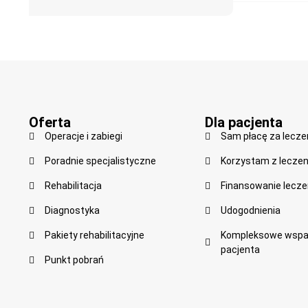
Oferta
Dla pacjenta
Operacje i zabiegi
Sam płacę za lecze
Poradnie specjalistyczne
Korzystam z leczen
Rehabilitacja
Finansowanie lecze
Diagnostyka
Udogodnienia
Pakiety rehabilitacyjne
Kompleksowe wspar
pacjenta
Punkt pobrań