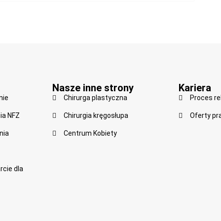
Nasze inne strony
Kariera
nie
Chirurga plastyczna
Proces re
ia NFZ
Chirurgia kręgosłupa
Oferty pr
nia
Centrum Kobiety
cie dla