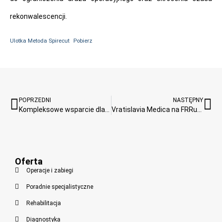
rekonwalescencji.
Ulotka Metoda Spirecut
Pobierz
POPRZEDNI
NASTĘPNY
Kompleksowe wsparcie dla naszych pacjentów – nowa współpraca Vratislavia Medica z Fundacją Votum i PCRF VOTUM
Vratislavia Medica na FRRuuu 2025 – rowerowe emocje i niespodzianka dla uczestników
Oferta
Operacje i zabiegi
Poradnie specjalistyczne
Rehabilitacja
Diagnostyka