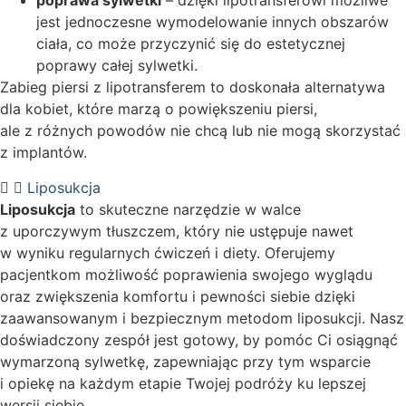
poprawa sylwetki
– dzięki lipotransferowi możliwe
jest jednoczesne wymodelowanie innych obszarów
ciała, co może przyczynić się do estetycznej
poprawy całej sylwetki.
Zabieg piersi z lipotransferem to doskonała alternatywa
dla kobiet, które marzą o powiększeniu piersi,
ale z różnych powodów nie chcą lub nie mogą skorzystać
z implantów.
Liposukcja
Liposukcja
to skuteczne narzędzie w walce
z uporczywym tłuszczem, który nie ustępuje nawet
w wyniku regularnych ćwiczeń i diety. Oferujemy
pacjentkom możliwość poprawienia swojego wyglądu
oraz zwiększenia komfortu i pewności siebie dzięki
zaawansowanym i bezpiecznym metodom liposukcji. Nasz
doświadczony zespół jest gotowy, by pomóc Ci osiągnąć
wymarzoną sylwetkę, zapewniając przy tym wsparcie
i opiekę na każdym etapie Twojej podróży ku lepszej
wersji siebie.