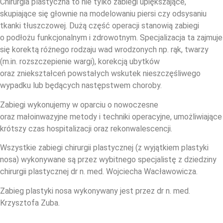
Chirurgia plastyczna to nie tylko zabiegi upiększające,
skupiające się głownie na modelowaniu piersi czy odsysaniu
tkanki tłuszczowej. Dużą część operacji stanowią zabiegi
o podłożu funkcjonalnym i zdrowotnym. Specjalizacja ta zajmuje
się korektą różnego rodzaju wad wrodzonych np. rąk, twarzy
(m.in. rozszczepienie wargi), korekcją ubytków
oraz zniekształceń powstałych wskutek nieszczęśliwego
wypadku lub będących następstwem choroby.
Zabiegi wykonujemy w oparciu o nowoczesne
oraz małoinwazyjne metody i techniki operacyjne, umożliwiające
krótszy czas hospitalizacji oraz rekonwalescencji.
Wszystkie zabiegi chirurgii plastycznej (z wyjątkiem plastyki
nosa) wykonywane są przez wybitnego specjalistę z dziedziny
chirurgii plastycznej dr n. med. Wojciecha Wacławowicza.
Zabieg plastyki nosa wykonywany jest przez dr n. med.
Krzysztofa Zuba.