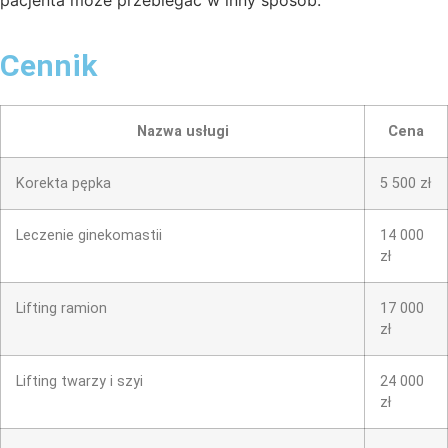
pacjenta może przebiegać w inny sposób.
Cennik
Nazwa usługi
Cena
Korekta pępka
5 500 zł
Leczenie ginekomastii
14 000
zł
Lifting ramion
17 000
zł
Lifting twarzy i szyi
24 000
zł