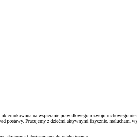
pieka ukierunkowana na wspieranie prawidłowego rozwoju ruchowego ni
ką wad postawy. Pracujemy z dziećmi aktywnymi fizycznie, maluchami
ną, skuteczną i dostosowaną do wieku terapię.