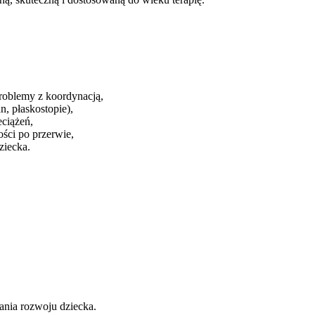
roblemy z koordynacją,
n, płaskostopie),
eciążeń,
ości po przerwie,
ziecka.
ania rozwoju dziecka.