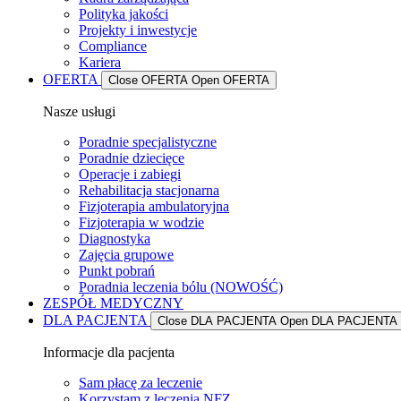
Polityka jakości
Projekty i inwestycje
Compliance
Kariera
OFERTA
Close OFERTA
Open OFERTA
Nasze usługi
Poradnie specjalistyczne
Poradnie dziecięce
Operacje i zabiegi
Rehabilitacja stacjonarna
Fizjoterapia ambulatoryjna
Fizjoterapia w wodzie
Diagnostyka
Zajęcia grupowe
Punkt pobrań
Poradnia leczenia bólu (NOWOŚĆ)
ZESPÓŁ MEDYCZNY
DLA PACJENTA
Close DLA PACJENTA
Open DLA PACJENTA
Informacje dla pacjenta
Sam płacę za leczenie
Korzystam z leczenia NFZ