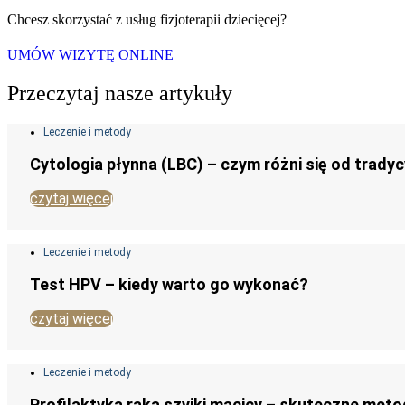
Chcesz skorzystać z usług fizjoterapii dziecięcej?
UMÓW WIZYTĘ ONLINE
Przeczytaj nasze artykuły
Leczenie i metody
Cytologia płynna (LBC) – czym różni się od tradycy
czytaj więcej
Leczenie i metody
Test HPV – kiedy warto go wykonać?
czytaj więcej
Leczenie i metody
Profilaktyka raka szyjki macicy – skuteczne met