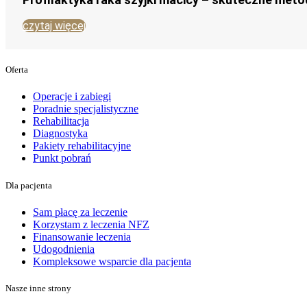
czytaj więcej
Oferta
Operacje i zabiegi
Poradnie specjalistyczne
Rehabilitacja
Diagnostyka
Pakiety rehabilitacyjne
Punkt pobrań
Dla pacjenta
Sam płacę za leczenie
Korzystam z leczenia NFZ
Finansowanie leczenia
Udogodnienia
Kompleksowe wsparcie dla pacjenta
Nasze inne strony