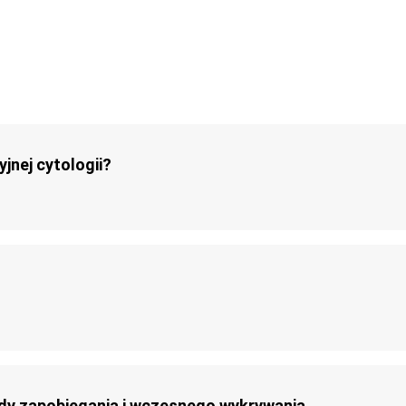
jnej cytologii?
ody zapobiegania i wczesnego wykrywania