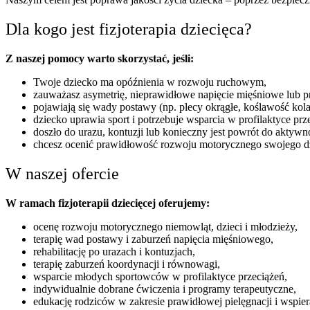
Dla kogo jest fizjoterapia dziecięca?
Z naszej pomocy warto skorzystać, jeśli:
Twoje dziecko ma opóźnienia w rozwoju ruchowym,
zauważasz asymetrię, nieprawidłowe napięcie mięśniowe lub p
pojawiają się wady postawy (np. plecy okrągłe, koślawość kola
dziecko uprawia sport i potrzebuje wsparcia w profilaktyce prz
doszło do urazu, kontuzji lub konieczny jest powrót do aktywn
chcesz ocenić prawidłowość rozwoju motorycznego swojego d
W naszej ofercie
W ramach fizjoterapii dziecięcej oferujemy:
ocenę rozwoju motorycznego niemowląt, dzieci i młodzieży,
terapię wad postawy i zaburzeń napięcia mięśniowego,
rehabilitację po urazach i kontuzjach,
terapię zaburzeń koordynacji i równowagi,
wsparcie młodych sportowców w profilaktyce przeciążeń,
indywidualnie dobrane ćwiczenia i programy terapeutyczne,
edukację rodziców w zakresie prawidłowej pielęgnacji i wspier