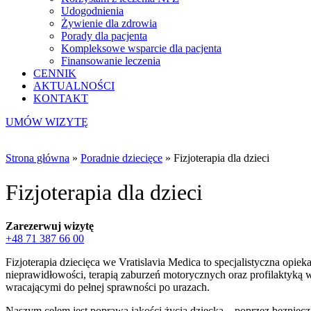
Udogodnienia
Żywienie dla zdrowia
Porady dla pacjenta
Kompleksowe wsparcie dla pacjenta
Finansowanie leczenia
CENNIK
AKTUALNOŚCI
KONTAKT
UMÓW WIZYTĘ
Strona główna
»
Poradnie dziecięce
»
Fizjoterapia dla dzieci
Fizjoterapia dla dzieci
Zarezerwuj wizytę
+48 71 387 66 00
Fizjoterapia dziecięca we Vratislavia Medica to specjalistyczna o
nieprawidłowości, terapią zaburzeń motorycznych oraz profilakty
wracającymi do pełnej sprawności po urazach.
Naszym celem jest poprawa jakości życia dziecka – poprzez bezpiecz