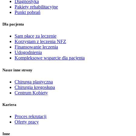
Diagnostyka
Pakiety rehabilitacyjne
Punkt pobrań
Dla pacjenta
Sam płacę za leczenie
Korzystam z leczenia NFZ
Finansowanie leczenia
Udogodnienia
Kompleksowe wsparcie dla pacjenta
Nasze inne strony
Chirurga plastyczna
Chirurgia kręgosłupa
Centrum Kobiety
Kariera
Proces rekrutacji
Oferty pracy
Inne