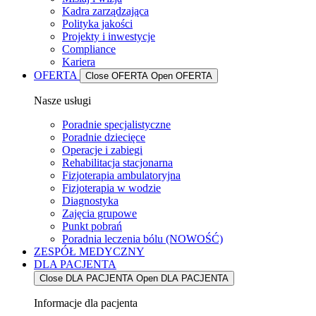
Kadra zarządzająca
Polityka jakości
Projekty i inwestycje
Compliance
Kariera
OFERTA
Close OFERTA
Open OFERTA
Nasze usługi
Poradnie specjalistyczne
Poradnie dziecięce
Operacje i zabiegi
Rehabilitacja stacjonarna
Fizjoterapia ambulatoryjna
Fizjoterapia w wodzie
Diagnostyka
Zajęcia grupowe
Punkt pobrań
Poradnia leczenia bólu (NOWOŚĆ)
ZESPÓŁ MEDYCZNY
DLA PACJENTA
Close DLA PACJENTA
Open DLA PACJENTA
Informacje dla pacjenta