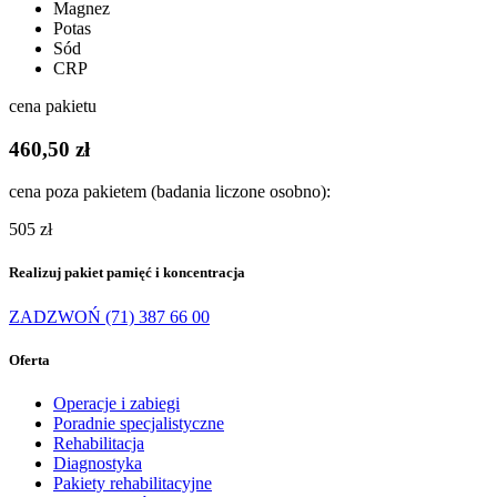
Magnez
Potas
Sód
CRP
cena pakietu
460,50 zł
cena poza pakietem (badania liczone osobno):
505 zł
Realizuj pakiet pamięć i koncentracja
ZADZWOŃ (71) 387 66 00
Oferta
Operacje i zabiegi
Poradnie specjalistyczne
Rehabilitacja
Diagnostyka
Pakiety rehabilitacyjne