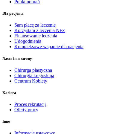
Punkt pobrań
Dla pacjenta
Sam płacę za leczenie
Korzystam z leczenia NFZ
Finansowanie leczenia
Udogodnienia
Kompleksowe wsparcie dla pacjenta
Nasze inne strony
Chirurga plastyczna
Chirurgia kręgosłupa
Centrum Kobiety
Kariera
Proces rekrutacji
Oferty pracy
Inne
Informacje ustawowe