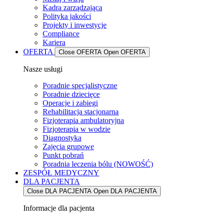
Kadra zarządzająca
Polityka jakości
Projekty i inwestycje
Compliance
Kariera
OFERTA
Close OFERTA
Open OFERTA
Nasze usługi
Poradnie specjalistyczne
Poradnie dziecięce
Operacje i zabiegi
Rehabilitacja stacjonarna
Fizjoterapia ambulatoryjna
Fizjoterapia w wodzie
Diagnostyka
Zajęcia grupowe
Punkt pobrań
Poradnia leczenia bólu (NOWOŚĆ)
ZESPÓŁ MEDYCZNY
DLA PACJENTA
Close DLA PACJENTA
Open DLA PACJENTA
Informacje dla pacjenta