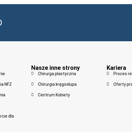
O
Nasze inne strony
Kariera
nie
Chirurga plastyczna
Proces re
ia NFZ
Chirurgia kręgosłupa
Oferty pr
nia
Centrum Kobiety
cie dla