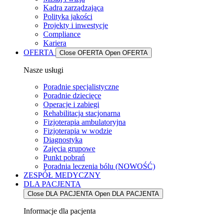
Kadra zarządzająca
Polityka jakości
Projekty i inwestycje
Compliance
Kariera
OFERTA
Close OFERTA
Open OFERTA
Nasze usługi
Poradnie specjalistyczne
Poradnie dziecięce
Operacje i zabiegi
Rehabilitacja stacjonarna
Fizjoterapia ambulatoryjna
Fizjoterapia w wodzie
Diagnostyka
Zajęcia grupowe
Punkt pobrań
Poradnia leczenia bólu (NOWOŚĆ)
ZESPÓŁ MEDYCZNY
DLA PACJENTA
Close DLA PACJENTA
Open DLA PACJENTA
Informacje dla pacjenta