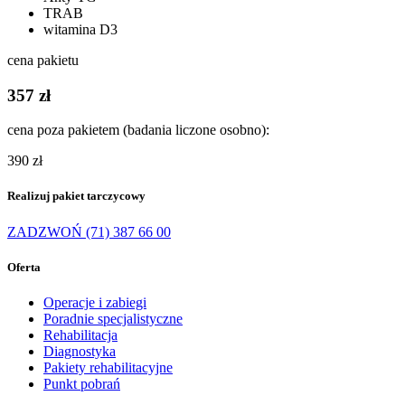
TRAB
witamina D3
cena pakietu
357 zł
cena poza pakietem (badania liczone osobno):
390 zł
Realizuj pakiet tarczycowy
ZADZWOŃ (71) 387 66 00
Oferta
Operacje i zabiegi
Poradnie specjalistyczne
Rehabilitacja
Diagnostyka
Pakiety rehabilitacyjne
Punkt pobrań