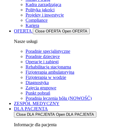
Kadra zarządzająca
Polityka jakości
Projekty i inwestycje
Compliance
Kariera
OFERTA
Close OFERTA
Open OFERTA
Nasze usługi
Poradnie specjalistyczne
Poradnie dziecięce
Operacje i zabiegi
Rehabilitacja stacjonarna
Fizjoterapia ambulatoryjna
Fizjoterapia w wodzie
Diagnostyka
Zajęcia grupowe
Punkt pobrań
Poradnia leczenia bólu (NOWOŚĆ)
ZESPÓŁ MEDYCZNY
DLA PACJENTA
Close DLA PACJENTA
Open DLA PACJENTA
Informacje dla pacjenta