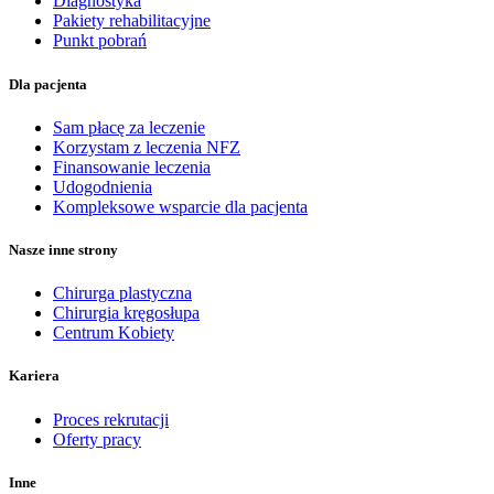
Diagnostyka
Pakiety rehabilitacyjne
Punkt pobrań
Dla pacjenta
Sam płacę za leczenie
Korzystam z leczenia NFZ
Finansowanie leczenia
Udogodnienia
Kompleksowe wsparcie dla pacjenta
Nasze inne strony
Chirurga plastyczna
Chirurgia kręgosłupa
Centrum Kobiety
Kariera
Proces rekrutacji
Oferty pracy
Inne