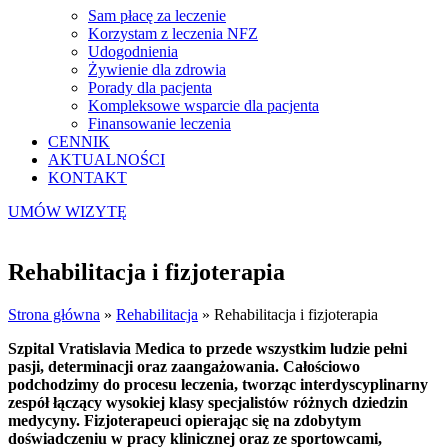
Sam płacę za leczenie
Korzystam z leczenia NFZ
Udogodnienia
Żywienie dla zdrowia
Porady dla pacjenta
Kompleksowe wsparcie dla pacjenta
Finansowanie leczenia
CENNIK
AKTUALNOŚCI
KONTAKT
UMÓW WIZYTĘ
Rehabilitacja i fizjoterapia
Strona główna
»
Rehabilitacja
»
Rehabilitacja i fizjoterapia
Szpital Vratislavia Medica to przede wszystkim ludzie pełni
pasji, determinacji oraz zaangażowania. Całościowo
podchodzimy do procesu leczenia, tworząc interdyscyplinarny
zespół łączący wysokiej klasy specjalistów różnych dziedzin
medycyny. Fizjoterapeuci opierając się na zdobytym
doświadczeniu w pracy klinicznej oraz ze sportowcami,