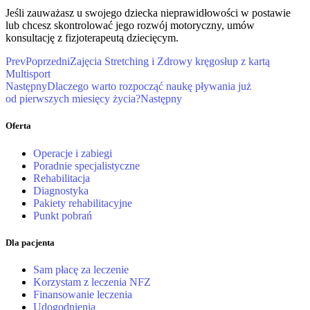
Jeśli zauważasz u swojego dziecka nieprawidłowości w postawie
lub chcesz skontrolować jego rozwój motoryczny, umów
konsultację z fizjoterapeutą dziecięcym.
Prev
Poprzedni
Zajęcia Stretching i Zdrowy kręgosłup z kartą
Multisport
Następny
Dlaczego warto rozpocząć naukę pływania już
od pierwszych miesięcy życia?
Następny
Oferta
Operacje i zabiegi
Poradnie specjalistyczne
Rehabilitacja
Diagnostyka
Pakiety rehabilitacyjne
Punkt pobrań
Dla pacjenta
Sam płacę za leczenie
Korzystam z leczenia NFZ
Finansowanie leczenia
Udogodnienia