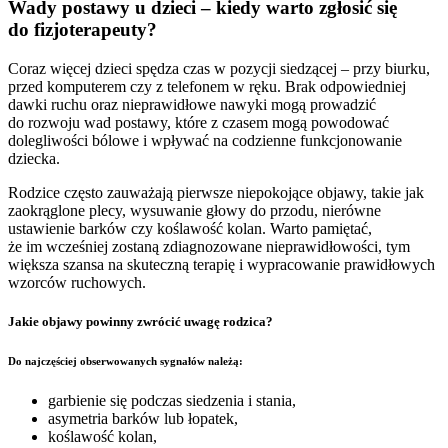
Wady postawy u dzieci – kiedy warto zgłosić się
do fizjoterapeuty?
Coraz więcej dzieci spędza czas w pozycji siedzącej – przy biurku,
przed komputerem czy z telefonem w ręku. Brak odpowiedniej
dawki ruchu oraz nieprawidłowe nawyki mogą prowadzić
do rozwoju wad postawy, które z czasem mogą powodować
dolegliwości bólowe i wpływać na codzienne funkcjonowanie
dziecka.
Rodzice często zauważają pierwsze niepokojące objawy, takie jak
zaokrąglone plecy, wysuwanie głowy do przodu, nierówne
ustawienie barków czy koślawość kolan. Warto pamiętać,
że im wcześniej zostaną zdiagnozowane nieprawidłowości, tym
większa szansa na skuteczną terapię i wypracowanie prawidłowych
wzorców ruchowych.
Jakie objawy powinny zwrócić uwagę rodzica?
Do najczęściej obserwowanych sygnałów należą:
garbienie się podczas siedzenia i stania,
asymetria barków lub łopatek,
koślawość kolan,