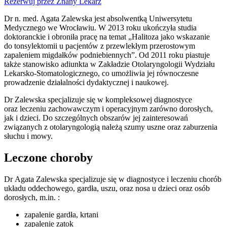
Rezerwuj przez Znany Lekarz
Dr n. med. Agata Zalewska jest absolwentką Uniwersytetu
Medycznego we Wrocławiu. W 2013 roku ukończyła studia
doktoranckie i obroniła pracę na temat „Halitoza jako wskazanie
do tonsylektomii u pacjentów z przewlekłym przerostowym
zapaleniem migdałków podniebiennych”. Od 2011 roku piastuje
także stanowisko adiunkta w Zakładzie Otolaryngologii Wydziału
Lekarsko-Stomatologicznego, co umożliwia jej równoczesne
prowadzenie działalności dydaktycznej i naukowej.
Dr Zalewska specjalizuje się w kompleksowej diagnostyce
oraz leczeniu zachowawczym i operacyjnym zarówno dorosłych,
jak i dzieci. Do szczególnych obszarów jej zainteresowań
związanych z otolaryngologią należą szumy uszne oraz zaburzenia
słuchu i mowy.
Leczone choroby
Dr Agata Zalewska specjalizuje się w diagnostyce i leczeniu chorób
układu oddechowego, gardła, uszu, oraz nosa u dzieci oraz osób
dorosłych, m.in. :
zapalenie gardła, krtani
zapalenie zatok