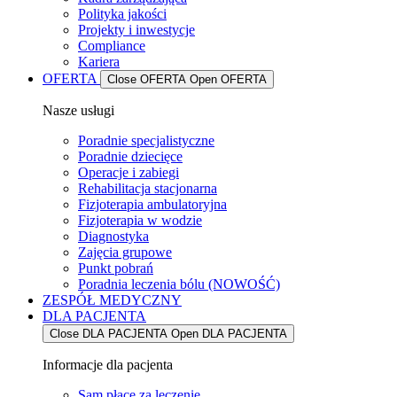
Polityka jakości
Projekty i inwestycje
Compliance
Kariera
OFERTA
Close OFERTA
Open OFERTA
Nasze usługi
Poradnie specjalistyczne
Poradnie dziecięce
Operacje i zabiegi
Rehabilitacja stacjonarna
Fizjoterapia ambulatoryjna
Fizjoterapia w wodzie
Diagnostyka
Zajęcia grupowe
Punkt pobrań
Poradnia leczenia bólu (NOWOŚĆ)
ZESPÓŁ MEDYCZNY
DLA PACJENTA
Close DLA PACJENTA
Open DLA PACJENTA
Informacje dla pacjenta
Sam płacę za leczenie