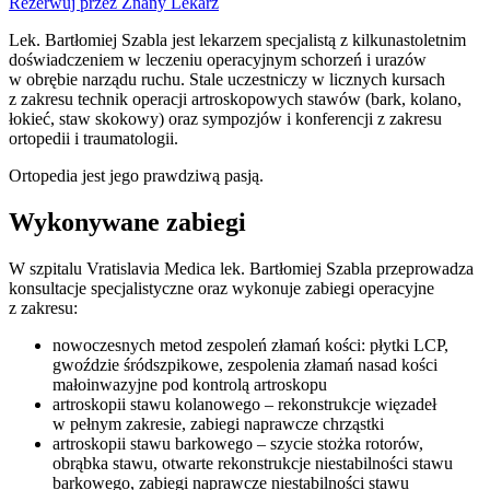
Rezerwuj przez Znany Lekarz
Lek. Bartłomiej Szabla jest lekarzem specjalistą z kilkunastoletnim
doświadczeniem w leczeniu operacyjnym schorzeń i urazów
w obrębie narządu ruchu. Stale uczestniczy w licznych kursach
z zakresu technik operacji artroskopowych stawów (bark, kolano,
łokieć, staw skokowy) oraz sympozjów i konferencji z zakresu
ortopedii i traumatologii.
Ortopedia jest jego prawdziwą pasją.
Wykonywane zabiegi
W szpitalu Vratislavia Medica lek. Bartłomiej Szabla przeprowadza
konsultacje specjalistyczne oraz wykonuje zabiegi operacyjne
z zakresu:
nowoczesnych metod zespoleń złamań kości: płytki LCP,
gwoździe śródszpikowe, zespolenia złamań nasad kości
małoinwazyjne pod kontrolą artroskopu
artroskopii stawu kolanowego – rekonstrukcje więzadeł
w pełnym zakresie, zabiegi naprawcze chrząstki
artroskopii stawu barkowego – szycie stożka rotorów,
obrąbka stawu, otwarte rekonstrukcje niestabilności stawu
barkowego, zabiegi naprawcze niestabilności stawu