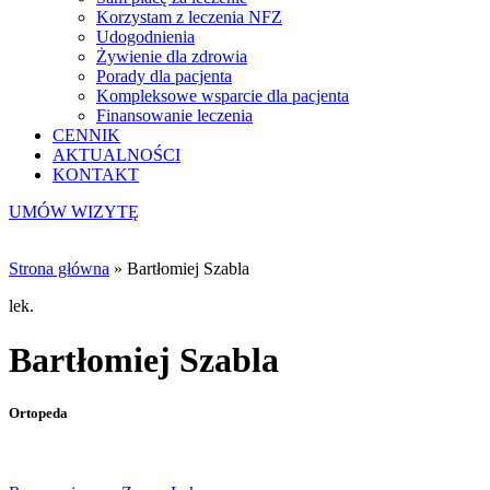
Korzystam z leczenia NFZ
Udogodnienia
Żywienie dla zdrowia
Porady dla pacjenta
Kompleksowe wsparcie dla pacjenta
Finansowanie leczenia
CENNIK
AKTUALNOŚCI
KONTAKT
UMÓW WIZYTĘ
Strona główna
»
Bartłomiej Szabla
lek.
Bartłomiej Szabla
Ortopeda