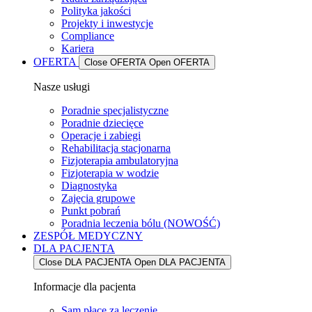
Polityka jakości
Projekty i inwestycje
Compliance
Kariera
OFERTA
Close OFERTA
Open OFERTA
Nasze usługi
Poradnie specjalistyczne
Poradnie dziecięce
Operacje i zabiegi
Rehabilitacja stacjonarna
Fizjoterapia ambulatoryjna
Fizjoterapia w wodzie
Diagnostyka
Zajęcia grupowe
Punkt pobrań
Poradnia leczenia bólu (NOWOŚĆ)
ZESPÓŁ MEDYCZNY
DLA PACJENTA
Close DLA PACJENTA
Open DLA PACJENTA
Informacje dla pacjenta
Sam płacę za leczenie