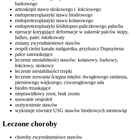
barkowego
artroskopii stawu skokowego i łokciowego
endoprotezoplastyki stawu biodrowego
endoprotezoplastyki stawu kolanowego
endoprotezoplastyki śródstopno-paliczkowego palucha
operacje korygujące deformacje w zakresie palców stopy,
hallux, palec młotkowaty
zmiany zwyrodnieniowe stawów
zespół cieśni kanału nadgarstka, przykurcz Dupuytrena
palce zatrzaskujące
leczenie niestabilności stawów: kolanowy, barkowy,
łokciowy, skokowy
leczenie niestabilności rzepki
leczenie zerwania ścięgna mięśni: dwugłowego ramienia,
piersiowego większego, czworogłowego uda
biodro trzaskające
nieprawidłowy zrost, brak zrostu
usuwanie zespoleń
usztywnienie stawów
wykonuje również USG stawów biodrowych niemowląt
Leczone choroby
choroby zwyrodnieniowe stawów