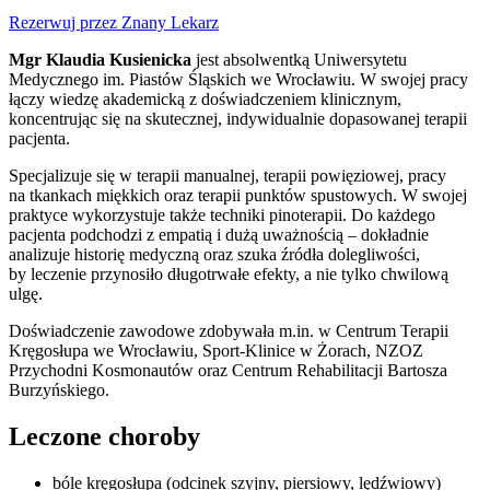
Rezerwuj przez Znany Lekarz
Mgr Klaudia Kusienicka
jest absolwentką Uniwersytetu
Medycznego im. Piastów Śląskich we Wrocławiu. W swojej pracy
łączy wiedzę akademicką z doświadczeniem klinicznym,
koncentrując się na skutecznej, indywidualnie dopasowanej terapii
pacjenta.
Specjalizuje się w terapii manualnej, terapii powięziowej, pracy
na tkankach miękkich oraz terapii punktów spustowych. W swojej
praktyce wykorzystuje także techniki pinoterapii. Do każdego
pacjenta podchodzi z empatią i dużą uważnością – dokładnie
analizuje historię medyczną oraz szuka źródła dolegliwości,
by leczenie przynosiło długotrwałe efekty, a nie tylko chwilową
ulgę.
Doświadczenie zawodowe zdobywała m.in. w Centrum Terapii
Kręgosłupa we Wrocławiu, Sport-Klinice w Żorach, NZOZ
Przychodni Kosmonautów oraz Centrum Rehabilitacji Bartosza
Burzyńskiego.
Leczone choroby
bóle kręgosłupa (odcinek szyjny, piersiowy, lędźwiowy)