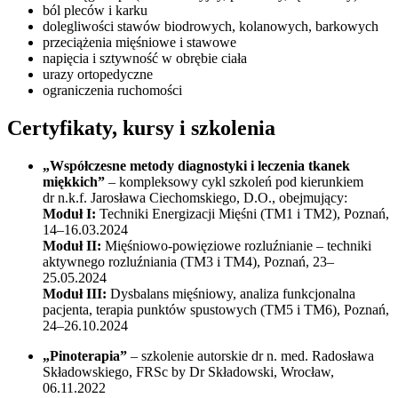
ból pleców i karku
dolegliwości stawów biodrowych, kolanowych, barkowych
przeciążenia mięśniowe i stawowe
napięcia i sztywność w obrębie ciała
urazy ortopedyczne
ograniczenia ruchomości
Certyfikaty, kursy i szkolenia
„Współczesne metody diagnostyki i leczenia tkanek
miękkich”
– kompleksowy cykl szkoleń pod kierunkiem
dr n.k.f. Jarosława Ciechomskiego, D.O., obejmujący:
Moduł I:
Techniki Energizacji Mięśni (TM1 i TM2), Poznań,
14–16.03.2024
Moduł II:
Mięśniowo-powięziowe rozluźnianie – techniki
aktywnego rozluźniania (TM3 i TM4), Poznań, 23–
25.05.2024
Moduł III:
Dysbalans mięśniowy, analiza funkcjonalna
pacjenta, terapia punktów spustowych (TM5 i TM6), Poznań,
24–26.10.2024
„Pinoterapia”
– szkolenie autorskie dr n. med. Radosława
Składowskiego, FRSc by Dr Składowski, Wrocław,
06.11.2022