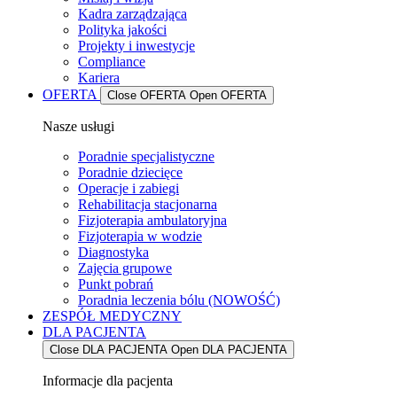
Kadra zarządzająca
Polityka jakości
Projekty i inwestycje
Compliance
Kariera
OFERTA
Close OFERTA
Open OFERTA
Nasze usługi
Poradnie specjalistyczne
Poradnie dziecięce
Operacje i zabiegi
Rehabilitacja stacjonarna
Fizjoterapia ambulatoryjna
Fizjoterapia w wodzie
Diagnostyka
Zajęcia grupowe
Punkt pobrań
Poradnia leczenia bólu (NOWOŚĆ)
ZESPÓŁ MEDYCZNY
DLA PACJENTA
Close DLA PACJENTA
Open DLA PACJENTA
Informacje dla pacjenta