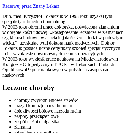
Rezerwuj przez Znany Lekarz
Dr n. med. Krzysztof Tokarczuk w 1998 roku uzyskał tytuł
specjalisty ortopedii i traumatologii.
W 2003 roku obronił pracę doktorską, poświęconą złamaniom
w obrębie kości udowej -„Postępowanie lecznicze w złamaniach
szyjki kości udowej w aspekcie jakości życia ludzi w podeszłym
wieku.”, uzyskując tytuł doktora nauk medycznych. Doktor
Tokarczuk posiada liczne certyfikaty szkoleń specjalistycznych
m.in. w zakresie nowoczesnych technik operacyjnych.
W 2003 roku wygłosił pracę naukową na Międzynarodowym
Kongresie Ortopedycznym EFORT w Helsinkach, Finlandii.
Opublikował 9 prac naukowych w polskich czasopismach
naukowych.
Leczone choroby
choroby zwyrodnieniowe stawów
urazy i kontuzje narządu ruchu
dolegliwości bólowe narządu ruchu
zespoły przeciążeniowe
zespół cieśni nadgarstka
złamania
łokieć tenisisty, golfisty