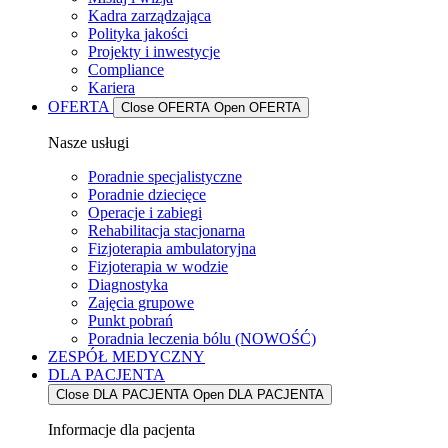
Kadra zarządzająca
Polityka jakości
Projekty i inwestycje
Compliance
Kariera
OFERTA
Close OFERTA
Open OFERTA
Nasze usługi
Poradnie specjalistyczne
Poradnie dziecięce
Operacje i zabiegi
Rehabilitacja stacjonarna
Fizjoterapia ambulatoryjna
Fizjoterapia w wodzie
Diagnostyka
Zajęcia grupowe
Punkt pobrań
Poradnia leczenia bólu (NOWOŚĆ)
ZESPÓŁ MEDYCZNY
DLA PACJENTA
Close DLA PACJENTA
Open DLA PACJENTA
Informacje dla pacjenta