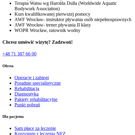
Terapia Watsu wg Harolda Dulla (Worldwide Aquatic
Bodywork Association)
Kurs kwalifikowanej pierwszej pomocy
AWF Wrocław- instruktor pływania osób niepełnosprawnych
AWF Wrocław- trener pływania II klasy
WOPR Wrocław, ratownik wodny
Chcesz umówić wizytę? Zadzwoń!
+48 71 387 66 00
Oferta
Operacje i zabiegi
Poradnie specjalistyczne
Rehabilitacja
Diagnostyka
Pakiety rehabilitacyjne
Punkt pobrań
Dla pacjenta
Sam płacę za leczenie
Korzystam z leczenia NFZ