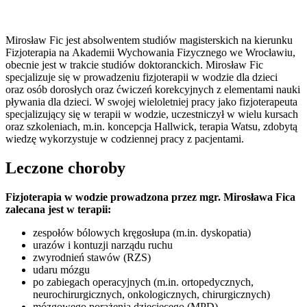
Mirosław Fic jest absolwentem studiów magisterskich na kierunku
Fizjoterapia na Akademii Wychowania Fizycznego we Wrocławiu,
obecnie jest w trakcie studiów doktoranckich. Mirosław Fic
specjalizuje się w prowadzeniu fizjoterapii w wodzie dla dzieci
oraz osób dorosłych oraz ćwiczeń korekcyjnych z elementami nauki
pływania dla dzieci. W swojej wieloletniej pracy jako fizjoterapeuta
specjalizujący się w terapii w wodzie, uczestniczył w wielu kursach
oraz szkoleniach, m.in. koncepcja Hallwick, terapia Watsu, zdobytą
wiedzę wykorzystuje w codziennej pracy z pacjentami.
Leczone choroby
Fizjoterapia w wodzie prowadzona przez mgr. Mirosława Fica
zalecana jest w terapii:
zespołów bólowych kręgosłupa (m.in. dyskopatia)
urazów i kontuzji narządu ruchu
zwyrodnień stawów (RZS)
udaru mózgu
po zabiegach operacyjnych (m.in. ortopedycznych,
neurochirurgicznych, onkologicznych, chirurgicznych)
mózgowego porażenia dziecięcego (MPD)