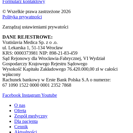
Formularz kontaktowy
© Wszelkie prawa zastrzeżone 2026
Polityka prywatności
Zarządzaj ustawieniami prywatości
DANE REJESTROWE:
Vratislavia Medica Sp. z o .o.
ul. Lekarska 1, 51-134 Wrocław
KRS: 0000373981 NIP: 898-21-83-459
Sąd Rejonowy dla Wrocławia-Fabrycznej, VI Wydział
Gospodarczy Krajowego Rejestru Sądowego
Wysokość Kapitału Zakładowego 76.420.000,00 zł w całości
wpłacony
Rachunek bankowy w Erste Bank Polska S.A o numerze:
67 1090 1522 0000 0001 2352 7868
Facebook
Instagram
Youtube
O nas
Oferta
Zespół medyczny
Dla pacjenta
Cennik
Aktualności