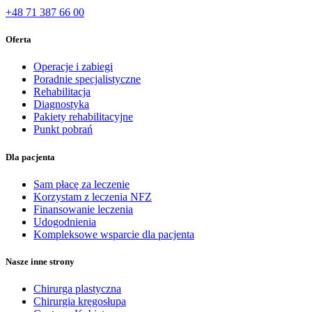
+48 71 387 66 00
Oferta
Operacje i zabiegi
Poradnie specjalistyczne
Rehabilitacja
Diagnostyka
Pakiety rehabilitacyjne
Punkt pobrań
Dla pacjenta
Sam płacę za leczenie
Korzystam z leczenia NFZ
Finansowanie leczenia
Udogodnienia
Kompleksowe wsparcie dla pacjenta
Nasze inne strony
Chirurga plastyczna
Chirurgia kręgosłupa