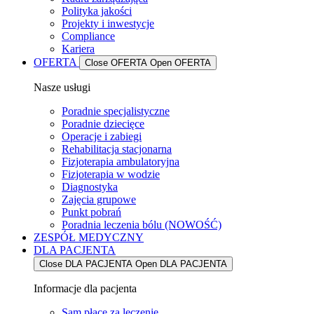
Polityka jakości
Projekty i inwestycje
Compliance
Kariera
OFERTA
Close OFERTA
Open OFERTA
Nasze usługi
Poradnie specjalistyczne
Poradnie dziecięce
Operacje i zabiegi
Rehabilitacja stacjonarna
Fizjoterapia ambulatoryjna
Fizjoterapia w wodzie
Diagnostyka
Zajęcia grupowe
Punkt pobrań
Poradnia leczenia bólu (NOWOŚĆ)
ZESPÓŁ MEDYCZNY
DLA PACJENTA
Close DLA PACJENTA
Open DLA PACJENTA
Informacje dla pacjenta
Sam płacę za leczenie