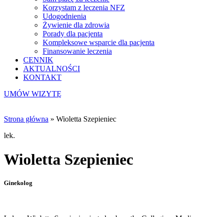
Korzystam z leczenia NFZ
Udogodnienia
Żywienie dla zdrowia
Porady dla pacjenta
Kompleksowe wsparcie dla pacjenta
Finansowanie leczenia
CENNIK
AKTUALNOŚCI
KONTAKT
UMÓW WIZYTĘ
Strona główna
»
Wioletta Szepieniec
lek.
Wioletta Szepieniec
Ginekolog