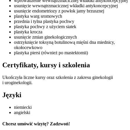
wprowadzenie wewnątrzmacicznej wkładki antykoncepcyjnej
usunięcie wewnątrzmacicznej wkładki antykoncepcyjnej
usunięcie endometriozy z powłok jamy brzusznej
plastyka warg sromowych
przednia i tylna plastyka pochwy
plastyka pochwy z użyciem siatek
plastyka krocza
usunięcie zmian ginekologicznych
ostrzyknięcie toksyną botulinową mięśni dna miednicy,
okołocewkowo
plastyka piersi (również po mastektomii)
Certyfikaty, kursy i szkolenia
Ukończyła liczne kursy oraz szkolenia z zakresu ginekologii
i uroginekologii.
Języki
niemiecki
angielski
Chcesz umówić wizytę? Zadzwoń!