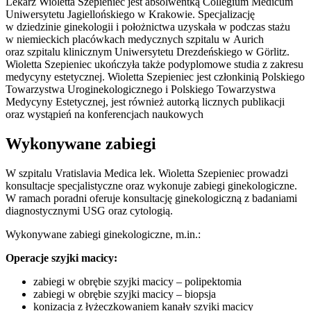
Lekarz Wioletta Szepieniec jest absolwentką Collegium Medicum
Uniwersytetu Jagiellońskiego w Krakowie. Specjalizację
w dziedzinie ginekologii i położnictwa uzyskała w podczas stażu
w niemieckich placówkach medycznych szpitalu w Aurich
oraz szpitalu klinicznym Uniwersytetu Drezdeńskiego w Görlitz.
Wioletta Szepieniec ukończyła także podyplomowe studia z zakresu
medycyny estetycznej. Wioletta Szepieniec jest członkinią Polskiego
Towarzystwa Uroginekologicznego i Polskiego Towarzystwa
Medycyny Estetycznej, jest również autorką licznych publikacji
oraz wystąpień na konferencjach naukowych
Wykonywane zabiegi
W szpitalu Vratislavia Medica lek. Wioletta Szepieniec prowadzi
konsultacje specjalistyczne oraz wykonuje zabiegi ginekologiczne.
W ramach poradni oferuje konsultację ginekologiczną z badaniami
diagnostycznymi USG oraz cytologią.
Wykonywane zabiegi ginekologiczne, m.in.:
Operacje szyjki macicy:
zabiegi w obrębie szyjki macicy – polipektomia
zabiegi w obrębie szyjki macicy – biopsja
konizacja z łyżeczkowaniem kanały szyjki macicy