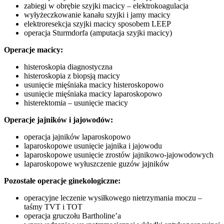
zabiegi w obrębie szyjki macicy – elektrokoagulacja
wyłyżeczkowanie kanału szyjki i jamy macicy
elektroresekcja szyjki macicy sposobem LEEP
operacja Sturmdorfa (amputacja szyjki macicy)
Operacje macicy:
histeroskopia diagnostyczna
histeroskopia z biopsją macicy
usunięcie mięśniaka macicy histeroskopowo
usunięcie mięśniaka macicy laparoskopowo
histerektomia – usunięcie macicy
Operacje jajników i jajowodów:
operacja jajników laparoskopowo
laparoskopowe usunięcie jajnika i jajowodu
laparoskopowe usunięcie zrostów jajnikowo-jajowodowych
laparoskopowe wyłuszczenie guzów jajników
Pozostałe operacje ginekologiczne:
operacyjne leczenie wysiłkowego nietrzymania moczu –
taśmy TVT i TOT
operacja gruczołu Bartholine’a