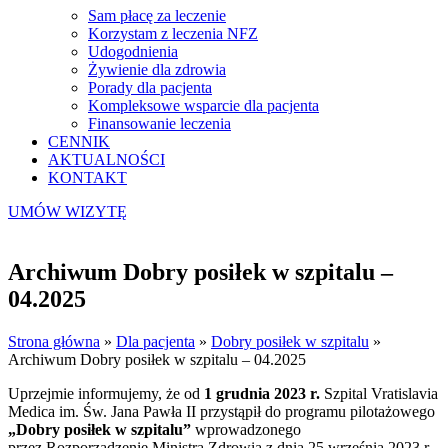
Sam płacę za leczenie
Korzystam z leczenia NFZ
Udogodnienia
Żywienie dla zdrowia
Porady dla pacjenta
Kompleksowe wsparcie dla pacjenta
Finansowanie leczenia
CENNIK
AKTUALNOŚCI
KONTAKT
UMÓW WIZYTĘ
Archiwum Dobry posiłek w szpitalu –
04.2025
Strona główna
»
Dla pacjenta
»
Dobry posiłek w szpitalu
»
Archiwum Dobry posiłek w szpitalu – 04.2025
Uprzejmie informujemy, że od
1 grudnia 2023 r.
Szpital Vratislavia
Medica im. Św. Jana Pawła II przystąpił do programu pilotażowego
„Dobry posiłek w szpitalu”
wprowadzonego
przez Rozporządzenie Ministra Zdrowia z dnia 25 września 2023 r.