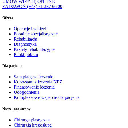
UMÓW WIZYTĘ ONLINE
ZADZWOŃ (+48) 71 387 66 00
Oferta
Operacje i zabiegi
Poradnie specjalistyczne
Rehabilitacja
Diagnostyka
Pakiety rehabilitacyjne
Punkt pobrań
Dla pacjenta
Sam płacę za leczenie
Korzystam z leczenia NFZ
Finansowanie leczenia
Udogodnienia
Kompleksowe wsparcie dla pacjenta
Nasze inne strony
Chirurga plastyczna
Chirurgia kręgosłupa