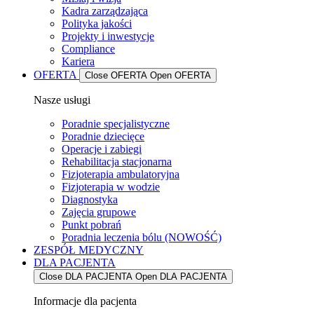
Kadra zarządzająca
Polityka jakości
Projekty i inwestycje
Compliance
Kariera
OFERTA
Close OFERTA
Open OFERTA
Nasze usługi
Poradnie specjalistyczne
Poradnie dziecięce
Operacje i zabiegi
Rehabilitacja stacjonarna
Fizjoterapia ambulatoryjna
Fizjoterapia w wodzie
Diagnostyka
Zajęcia grupowe
Punkt pobrań
Poradnia leczenia bólu (NOWOŚĆ)
ZESPÓŁ MEDYCZNY
DLA PACJENTA
Close DLA PACJENTA
Open DLA PACJENTA
Informacje dla pacjenta